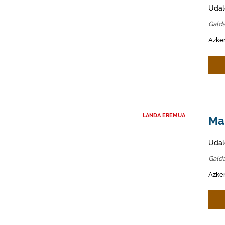
Udal
Gald
Azken
LANDA EREMUA
Mah
Udal
Gald
Azken