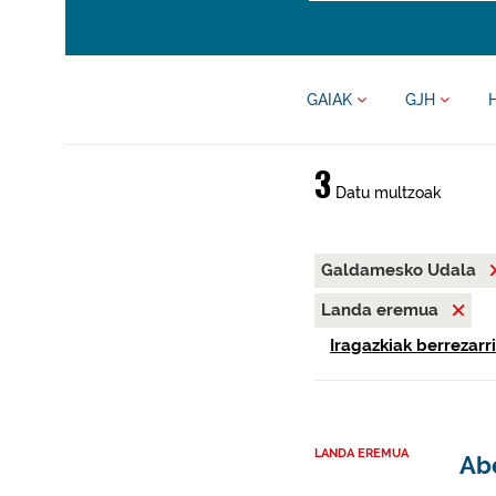
GAIAK
GJH
3
Datu multzoak
Galdamesko Udala
Landa eremua
Iragazkiak berrezarri
LANDA EREMUA
Abe