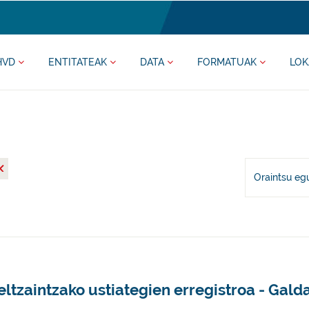
HVD
ENTITATEAK
DATA
FORMATUAK
LOK
Oraintsu eg
ltzaintzako ustiategien erregistroa - Gal