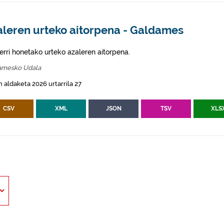
aleren urteko aitorpena - Galdames
erri honetako urteko azaleren aitorpena.
amesko Udala
 aldaketa 2026 urtarrila 27
CSV
XML
JSON
TSV
XLS