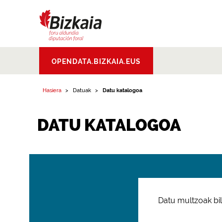
Bizkaiko Foru
OPENDATA.BIZKAIA.EUS
Aldundia
.
Diputacion
Foral de Bizkaia
Hasiera
Datuak
Datu katalogoa
DATU KATALOGOA