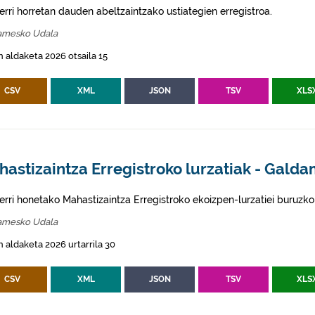
erri horretan dauden abeltzaintzako ustiategien erregistroa.
amesko Udala
 aldaketa 2026 otsaila 15
CSV
XML
JSON
TSV
XLS
astizaintza Erregistroko lurzatiak - Gald
erri honetako Mahastizaintza Erregistroko ekoizpen-lurzatiei buruzko
amesko Udala
 aldaketa 2026 urtarrila 30
CSV
XML
JSON
TSV
XLS