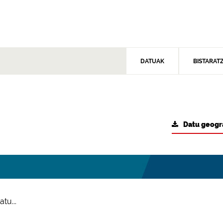
DATUAK
BISTARAT
Datu geogr