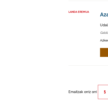
LANDA EREMUA
Az
Udal
Gald
Azken
Emaitzak orriz orri