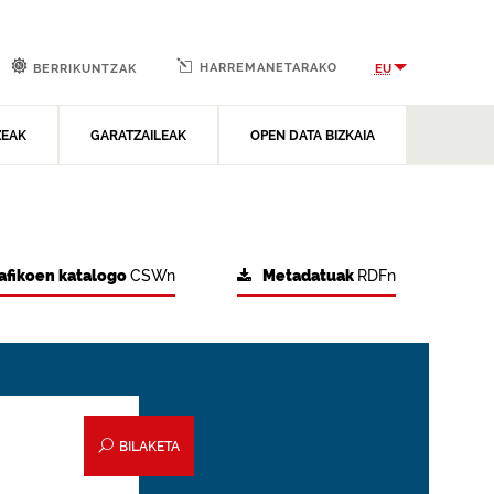
HARREMANETARAKO
EU
BERRIKUNTZAK
ZEAK
GARATZAILEAK
OPEN DATA BIZKAIA
afikoen katalogo
CSWn
Metadatuak
RDFn
BILAKETA