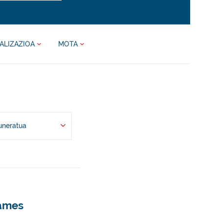
ALIZAZIOA
MOTA
uneratua
dames