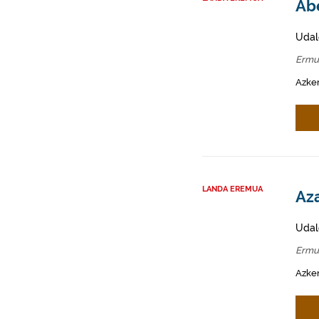
Abe
Udal
Ermu
Azken
LANDA EREMUA
Az
Udal
Ermu
Azken