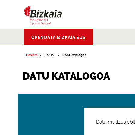
Bizkaiko Foru
OPENDATA.BIZKAIA.EUS
Aldundia
.
Diputacion
Foral de Bizkaia
Hasiera
Datuak
Datu katalogoa
DATU KATALOGOA