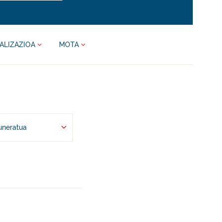
ALIZAZIOA
MOTA
uneratua