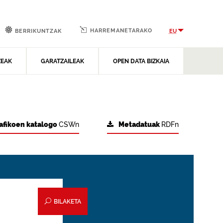
HARREMANETARAKO
EU
BERRIKUNTZAK
ZEAK
GARATZAILEAK
OPEN DATA BIZKAIA
afikoen katalogo
CSWn
Metadatuak
RDFn
BILAKETA