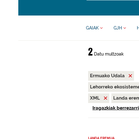
GAIAK
GJH
2
Datu multzoak
Ermuako Udala
Lehorreko ekosisteme
XML
Landa ere
Iragazkiak berrezarri
LANDA EREMUA