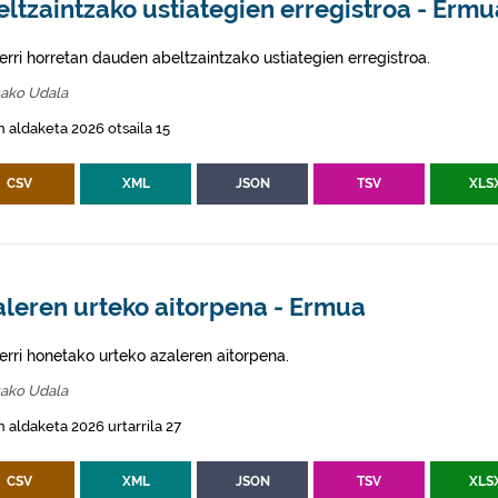
ltzaintzako ustiategien erregistroa - Ermu
erri horretan dauden abeltzaintzako ustiategien erregistroa.
ako Udala
 aldaketa 2026 otsaila 15
CSV
XML
JSON
TSV
XLS
aleren urteko aitorpena - Ermua
erri honetako urteko azaleren aitorpena.
ako Udala
 aldaketa 2026 urtarrila 27
CSV
XML
JSON
TSV
XLS