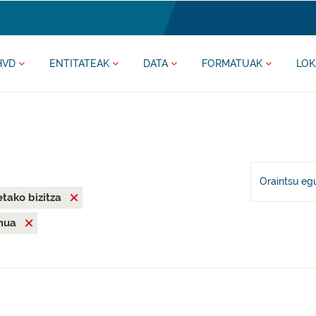
HVD
ENTITATEAK
DATA
FORMATUAK
LOK
Oraintsu eg
tako bizitza
mua