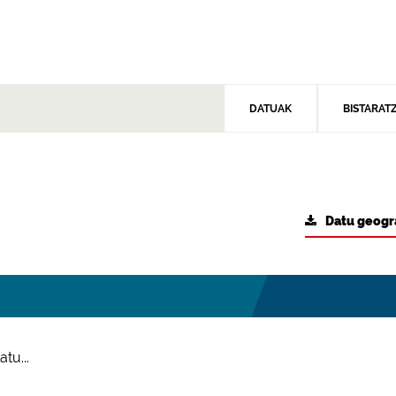
DATUAK
BISTARAT
Datu geogr