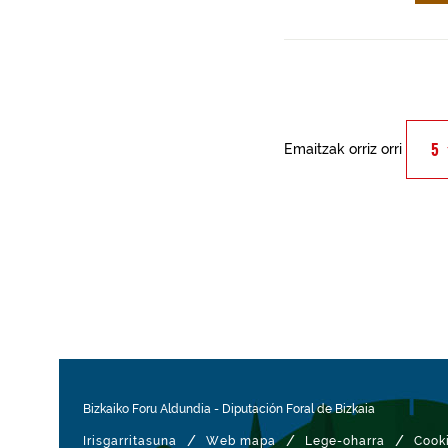
Emaitzak orriz orri
Bizkaiko Foru Aldundia
-
Diputación Foral de Bizkaia
/
/
/
Irisgarritasuna
Web mapa
Lege-oharra
Cook