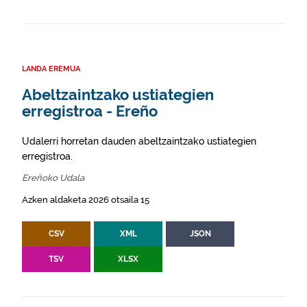
LANDA EREMUA
Abeltzaintzako ustiategien
erregistroa - Ereño
Udalerri horretan dauden abeltzaintzako ustiategien
erregistroa.
Ereñoko Udala
Azken aldaketa 2026 otsaila 15
CSV
XML
JSON
TSV
XLSX