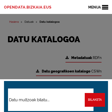
OPENDATA.BIZKAIA.EUS
MENUA
Hasiera
Datuak
Datu katalogoa
DATU KATALOGOA
Metadatuak
RDFn
Datu geografikoen katalogo
CSWn
BILAKETA