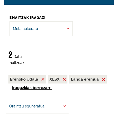
EMAITZAK IRAGAZI
Mota aukeratu
2
Datu
multzoak
Ereñoko Udala
XLSX
Landa eremua
Iragazkiak berrezarri
Oraintsu eguneratua