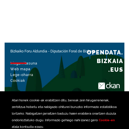
OPENDATA.
Bizkaiko Foru Aldundia
-
Diputación Foral de Bizkaia
BIZKAIA
Irisgarritasuna
.EUS
Web mapa
Lege-oharra
Cookiak
rekin kudeatua
Atari honek
cookie
-ak erabiltzen ditu, bereak zein hirugarrenenak,
zerbitzua hobetu eta nabigazio ohiturei buruzko informazio estatistikoa
lortzeko. Nabigatzen jarraitzen baduzu haien erabilera onartzen duzula
ondorioztatuko dugu. Informazio gehiago nahi izanez gero
Cookie-en
atala kontsulta ezazu.