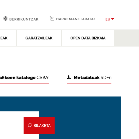
HARREMANETARAKO
EU
BERRIKUNTZAK
ZEAK
GARATZAILEAK
OPEN DATA BIZKAIA
afikoen katalogo
CSWn
Metadatuak
RDFn
BILAKETA