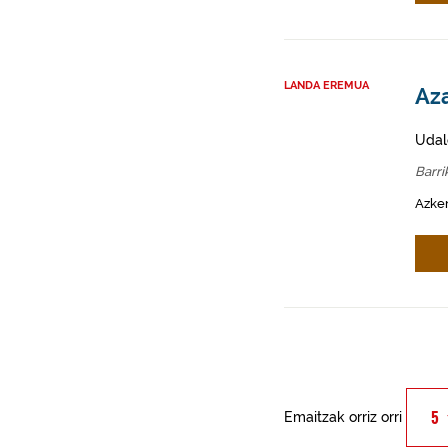
LANDA EREMUA
Aza
Udal
Barri
Azken
Emaitzak orriz orri