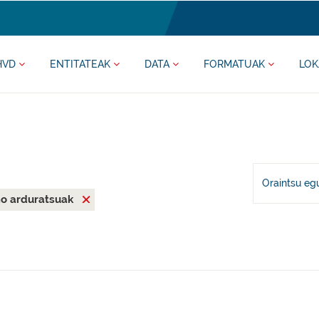
HVD
ENTITATEAK
DATA
FORMATUAK
LOK
Oraintsu eg
mo arduratsuak