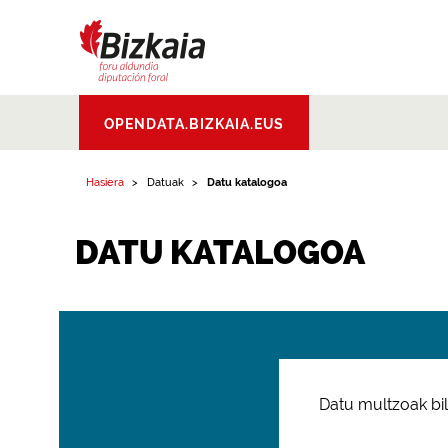
Bizkaiko Foru
OPENDATA.BIZKAIA.EUS
Aldundia
.
Diputacion
Foral de Bizkaia
Hasiera
Datuak
Datu katalogoa
DATU KATALOGOA