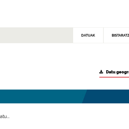
DATUAK
BISTARAT
Datu geogr