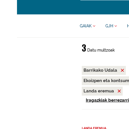
GAIAK
GJH
3
Datu multzoak
Barrikako Udala
Ekoizpen eta kontsu
Landa eremua
Iragazkiak berrezarri
LANDA EREMUA