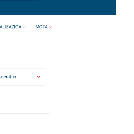
ALIZAZIOA
MOTA
uneratua