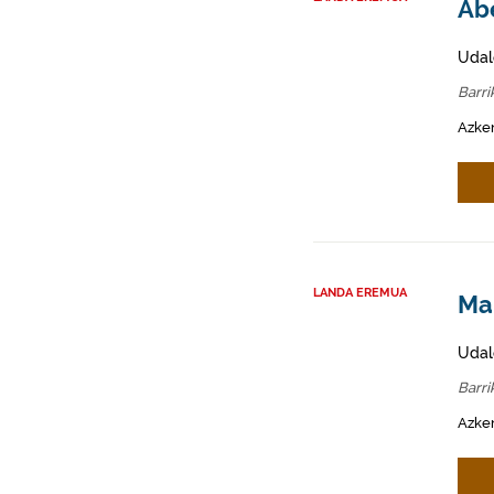
Abe
Udal
Barri
Azken
LANDA EREMUA
Mah
Udal
Barri
Azken