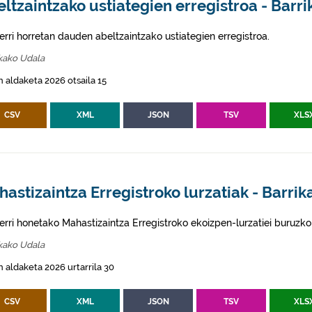
ltzaintzako ustiategien erregistroa - Barri
erri horretan dauden abeltzaintzako ustiategien erregistroa.
kako Udala
 aldaketa 2026 otsaila 15
CSV
XML
JSON
TSV
XLS
astizaintza Erregistroko lurzatiak - Barrik
erri honetako Mahastizaintza Erregistroko ekoizpen-lurzatiei buruzko
kako Udala
 aldaketa 2026 urtarrila 30
CSV
XML
JSON
TSV
XLS