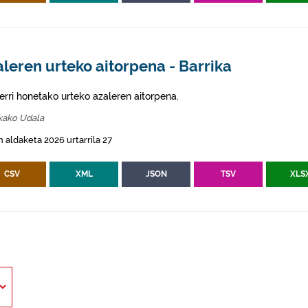
leren urteko aitorpena - Barrika
erri honetako urteko azaleren aitorpena.
kako Udala
 aldaketa 2026 urtarrila 27
CSV
XML
JSON
TSV
XLS