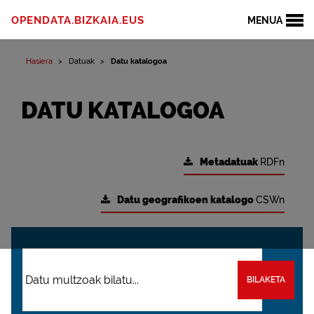
OPENDATA.BIZKAIA.EUS
MENUA
Hasiera
Datuak
Datu katalogoa
DATU KATALOGOA
Metadatuak
RDFn
Datu geografikoen katalogo
CSWn
BILAKETA