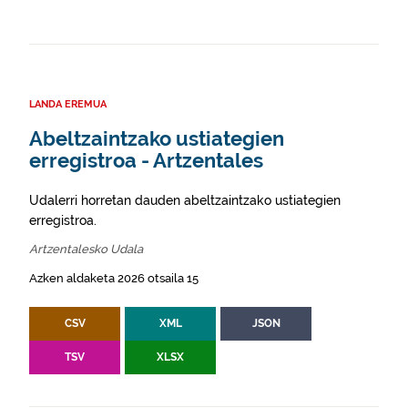
LANDA EREMUA
Abeltzaintzako ustiategien
erregistroa - Artzentales
Udalerri horretan dauden abeltzaintzako ustiategien
erregistroa.
Artzentalesko Udala
Azken aldaketa 2026 otsaila 15
CSV
XML
JSON
TSV
XLSX