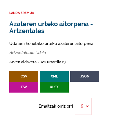
LANDA EREMUA
Azaleren urteko aitorpena -
Artzentales
Udalerri honetako urteko azaleren aitorpena.
Artzentalesko Udala
Azken aldaketa 2026 urtarrila 27
CSV
XML
JSON
TSV
XLSX
Emaitzak orriz orri