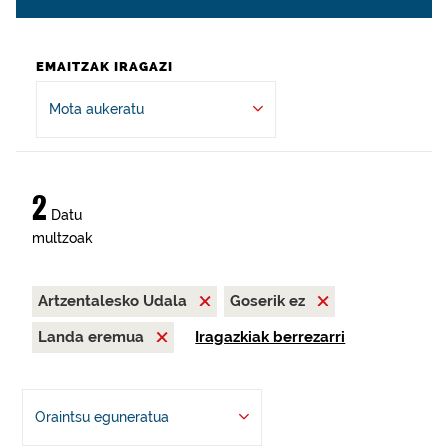
EMAITZAK IRAGAZI
Mota aukeratu
2
Datu
multzoak
Artzentalesko Udala
Goserik ez
Landa eremua
Iragazkiak berrezarri
Oraintsu eguneratua