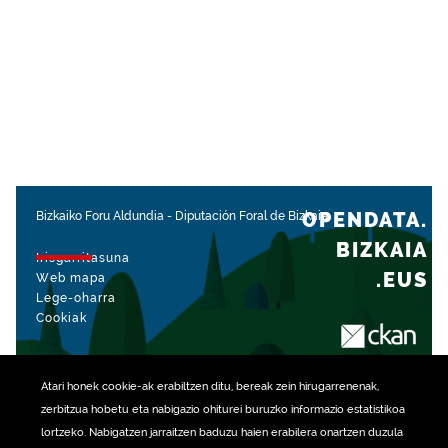
OPENDATA.
Bizkaiko Foru Aldundia
-
Diputación Foral de Bizkaia
BIZKAIA
Irisgarritasuna
.EUS
Web mapa
Lege-oharra
Cookiak
rekin kudeatua
Atari honek
cookie
-ak erabiltzen ditu, bereak zein hirugarrenenak,
zerbitzua hobetu eta nabigazio ohiturei buruzko informazio estatistikoa
lortzeko. Nabigatzen jarraitzen baduzu haien erabilera onartzen duzula