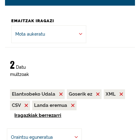
EMAITZAK IRAGAZI
Mota aukeratu
2
Datu
multzoak
Elantxobeko Udala
Goserik ez
XML
CSV
Landa eremua
Iragazkiak berrezarri
Oraintsu eguneratua