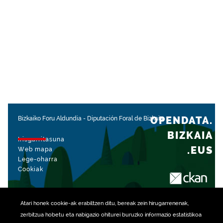
OPENDATA.
Bizkaiko Foru Aldundia
-
Diputación Foral de Bizkaia
BIZKAIA
Irisgarritasuna
.EUS
Web mapa
Lege-oharra
Cookiak
rekin kudeatua
Atari honek
cookie
-ak erabiltzen ditu, bereak zein hirugarrenenak,
zerbitzua hobetu eta nabigazio ohiturei buruzko informazio estatistikoa