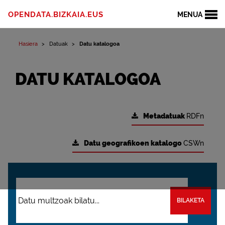
OPENDATA.BIZKAIA.EUS
MENUA
Hasiera
Datuak
Datu katalogoa
DATU KATALOGOA
Metadatuak
RDFn
Datu geografikoen katalogo
CSWn
BILAKETA