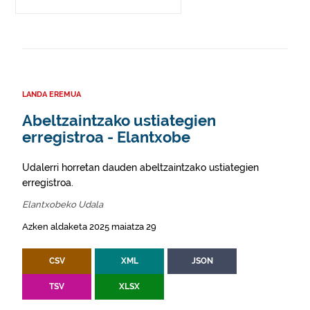
LANDA EREMUA
Abeltzaintzako ustiategien
erregistroa - Elantxobe
Udalerri horretan dauden abeltzaintzako ustiategien
erregistroa.
Elantxobeko Udala
Azken aldaketa 2025 maiatza 29
CSV
XML
JSON
TSV
XLSX