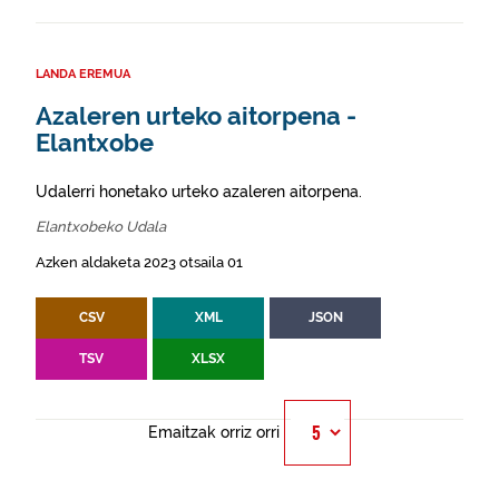
LANDA EREMUA
Azaleren urteko aitorpena -
Elantxobe
Udalerri honetako urteko azaleren aitorpena.
Elantxobeko Udala
Azken aldaketa 2023 otsaila 01
CSV
XML
JSON
TSV
XLSX
Emaitzak orriz orri