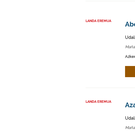
LANDA EREMUA
Abe
Udal
Maña
Azken
LANDA EREMUA
Aza
Udal
Maña