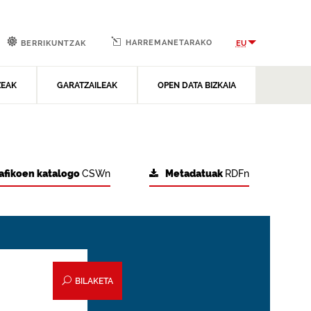
HARREMANETARAKO
EU
BERRIKUNTZAK
ZEAK
GARATZAILEAK
OPEN DATA BIZKAIA
afikoen katalogo
CSWn
Metadatuak
RDFn
BILAKETA