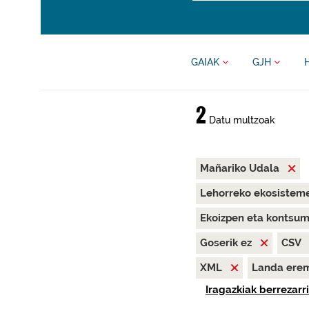
GAIAK
GJH
2
Datu multzoak
Mañariko Udala
Lehorreko ekosisteme
Ekoizpen eta kontsu
Goserik ez
CSV
XML
Landa ere
Iragazkiak berrezarri