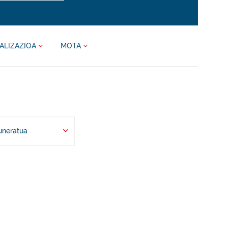
ALIZAZIOA
MOTA
uneratua