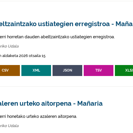
ltzaintzako ustiategien erregistroa - Maña
erri horretan dauden abeltzaintzako ustiategien erregistroa.
riko Udala
 aldaketa 2026 otsaila 15
CSV
XML
JSON
TSV
XLS
leren urteko aitorpena - Mañaria
erri honetako urteko azaleren aitorpena.
riko Udala