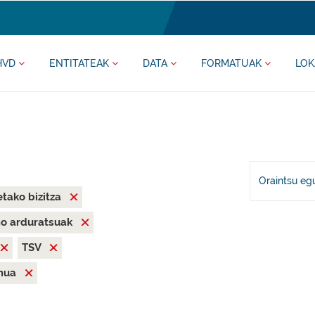
HVD
ENTITATEAK
DATA
FORMATUAK
LOK
Oraintsu eg
tako bizitza
mo arduratsuak
TSV
mua