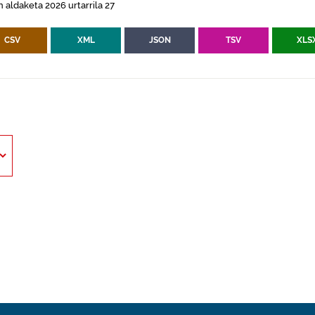
 aldaketa 2026 urtarrila 27
CSV
XML
JSON
TSV
XLS