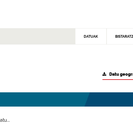
DATUAK
BISTARAT
Datu geogr