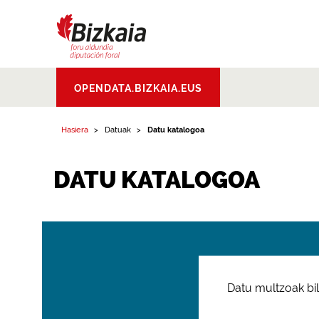
Bizkaiko Foru
OPENDATA.BIZKAIA.EUS
Aldundia
.
Diputacion
Foral de Bizkaia
Hasiera
Datuak
Datu katalogoa
DATU KATALOGOA