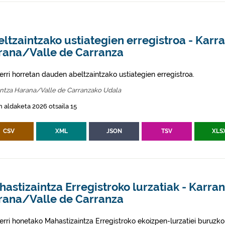
ltzaintzako ustiategien erregistroa - Karr
rana/Valle de Carranza
erri horretan dauden abeltzaintzako ustiategien erregistroa.
antza Harana/Valle de Carranzako Udala
 aldaketa 2026 otsaila 15
CSV
XML
JSON
TSV
XLS
astizaintza Erregistroko lurzatiak - Karra
rana/Valle de Carranza
erri honetako Mahastizaintza Erregistroko ekoizpen-lurzatiei buruzko