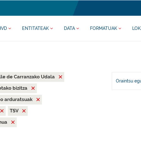
HVD
ENTITATEAK
DATA
FORMATUAK
LOK
lle de Carranzako Udala
Oraintsu eg
tako bizitza
mo arduratsuak
TSV
mua