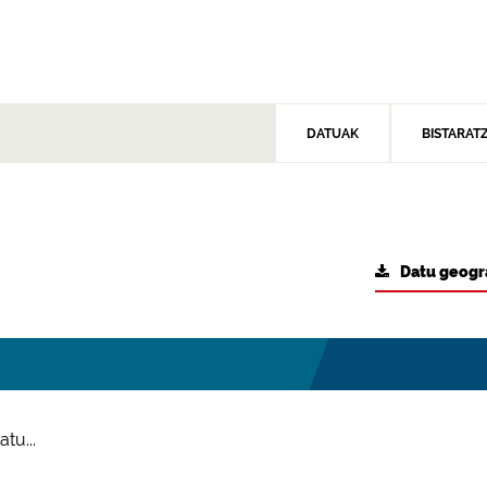
DATUAK
BISTARAT
Datu geogr