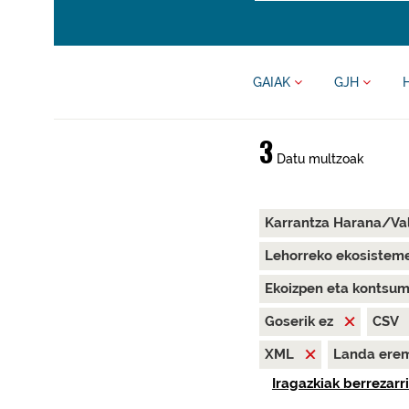
GAIAK
GJH
3
Datu multzoak
Karrantza Harana/Va
Lehorreko ekosisteme
Ekoizpen eta kontsu
Goserik ez
CSV
XML
Landa ere
Iragazkiak berrezarri