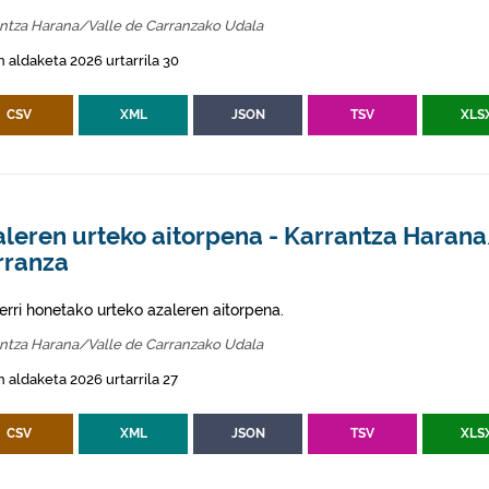
antza Harana/Valle de Carranzako Udala
 aldaketa 2026 urtarrila 30
CSV
XML
JSON
TSV
XLS
aleren urteko aitorpena - Karrantza Haran
rranza
erri honetako urteko azaleren aitorpena.
antza Harana/Valle de Carranzako Udala
 aldaketa 2026 urtarrila 27
CSV
XML
JSON
TSV
XLS