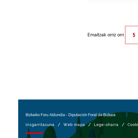
Emaitzak orriz orri
Bizkaiko Foru Aldundia
-
Diputación Foral de Bizkaia
/
/
/
Irisgarritasuna
Web mapa
Lege-oharra
Cook