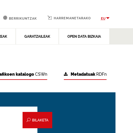
HARREMANETARAKO
EU
BERRIKUNTZAK
ZEAK
GARATZAILEAK
OPEN DATA BIZKAIA
afikoen katalogo
CSWn
Metadatuak
RDFn
BILAKETA