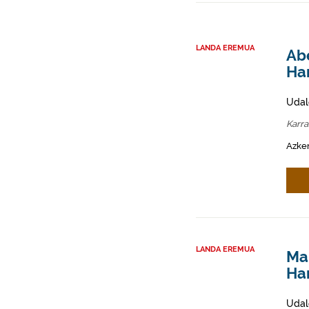
LANDA EREMUA
Abe
Ha
Udal
Karr
Azken
LANDA EREMUA
Mah
Ha
Udal