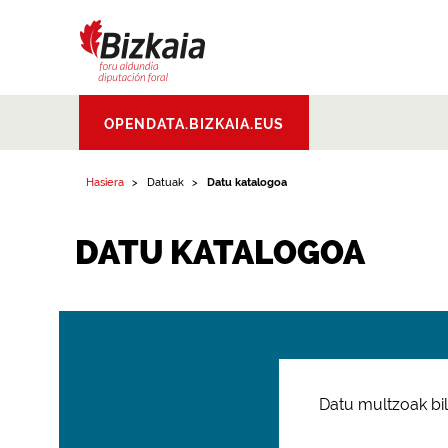
Bizkaiko Foru
OPENDATA.BIZKAIA.EUS
Aldundia
.
Diputacion
Foral de Bizkaia
Hasiera
Datuak
Datu katalogoa
DATU KATALOGOA