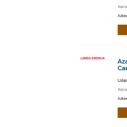
Karr
Azken
LANDA EREMUA
Az
Ca
Udal
Karr
Azken