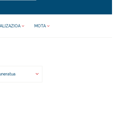
ALIZAZIOA
MOTA
uneratua