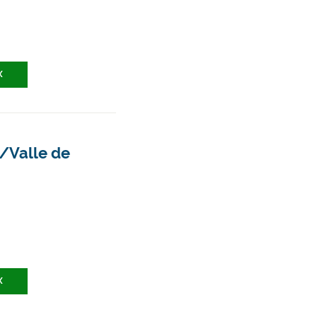
X
a/Valle de
X