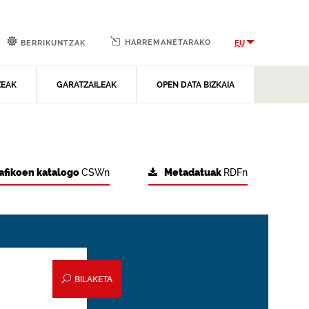
HARREMANETARAKO
EU
BERRIKUNTZAK
ZEAK
GARATZAILEAK
OPEN DATA BIZKAIA
afikoen katalogo
CSWn
Metadatuak
RDFn
BILAKETA