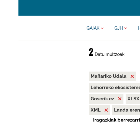
GAIAK
GJH
2
Datu multzoak
Mañariko Udala
Lehorreko ekosisteme
Goserik ez
XLS
XML
Landa ere
Iragazkiak berrezarri