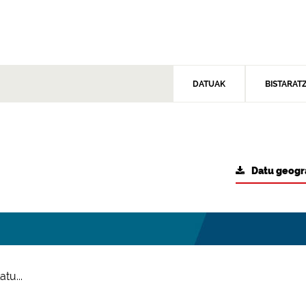
DATUAK
BISTARAT
Datu geogr