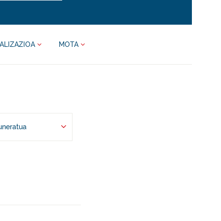
ALIZAZIOA
MOTA
uneratua