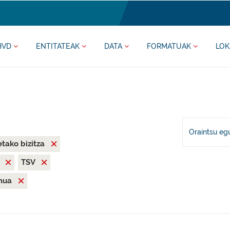
HVD
ENTITATEAK
DATA
FORMATUAK
LOK
Oraintsu eg
tako bizitza
X
TSV
mua