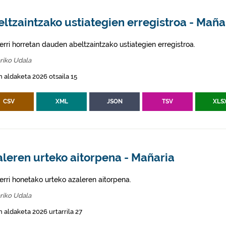
ltzaintzako ustiategien erregistroa - Maña
erri horretan dauden abeltzaintzako ustiategien erregistroa.
riko Udala
 aldaketa 2026 otsaila 15
CSV
XML
JSON
TSV
XLS
leren urteko aitorpena - Mañaria
erri honetako urteko azaleren aitorpena.
riko Udala
 aldaketa 2026 urtarrila 27