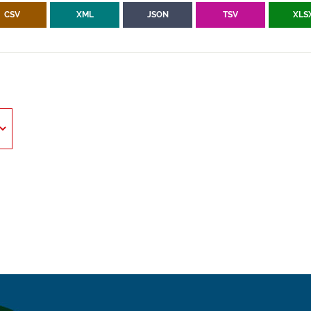
CSV
XML
JSON
TSV
XLS