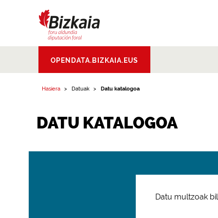
Bizkaiko Foru
OPENDATA.BIZKAIA.EUS
Aldundia
.
Diputacion
Foral de Bizkaia
Hasiera
Datuak
Datu katalogoa
DATU KATALOGOA