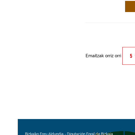
Emaitzak orriz orri
Bizkaiko Foru Aldundia
-
Diputación Foral de Bizkaia