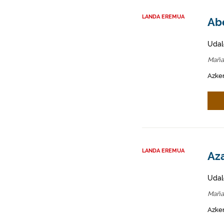
LANDA EREMUA
Abe
Udal
Maña
Azken
LANDA EREMUA
Aza
Udal
Maña
Azken