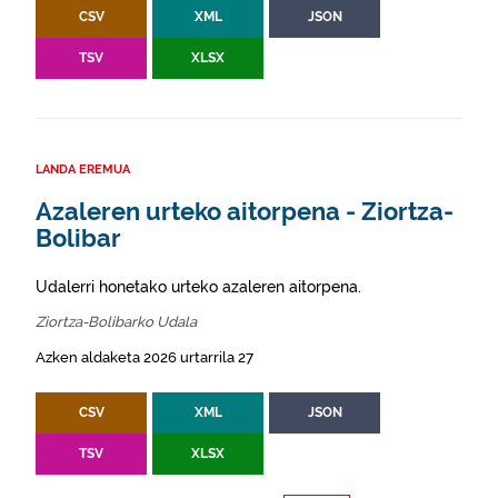
CSV
XML
JSON
TSV
XLSX
LANDA EREMUA
Azaleren urteko aitorpena - Ziortza-
Bolibar
Udalerri honetako urteko azaleren aitorpena.
Ziortza-Bolibarko Udala
Azken aldaketa 2026 urtarrila 27
CSV
XML
JSON
TSV
XLSX