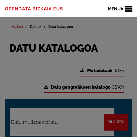
OPENDATA.BIZKAIA.EUS
MENUA
Hasiera
Datuak
Datu katalogoa
DATU KATALOGOA
Metadatuak
RDFn
Datu geografikoen katalogo
CSWn
BILAKETA