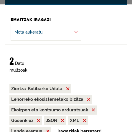
EMAITZAK IRAGAZI
Mota aukeratu
2
Datu
multzoak
Ziortza-Bolibarko Udala
Lehorreko ekosistemetako bizitza
Ekoizpen eta kontsumo arduratsuak
Goserik ez
JSON
XML
Landa eremua
Iragazkiak berrezarri