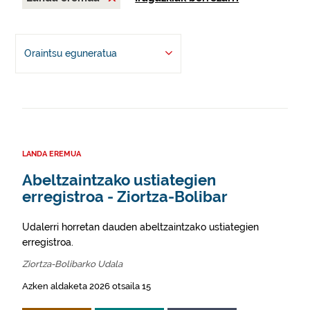
Oraintsu eguneratua
LANDA EREMUA
Abeltzaintzako ustiategien
erregistroa - Ziortza-Bolibar
Udalerri horretan dauden abeltzaintzako ustiategien
erregistroa.
Ziortza-Bolibarko Udala
Azken aldaketa 2026 otsaila 15