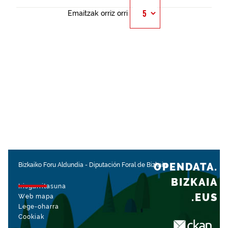
Emaitzak orriz orri
OPENDATA.
Bizkaiko Foru Aldundia
-
Diputación Foral de Bizkaia
BIZKAIA
Irisgarritasuna
.EUS
Web mapa
Lege-oharra
Cookiak