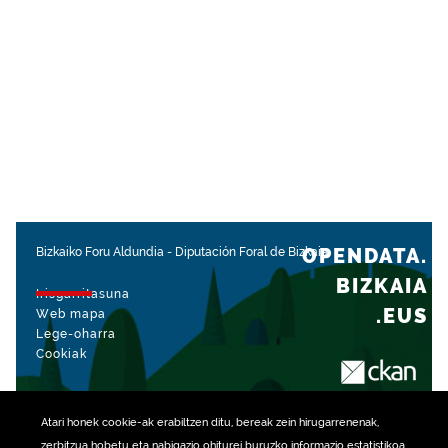
OPENDATA.
Bizkaiko Foru Aldundia
-
Diputación Foral de Bizkaia
BIZKAIA
Irisgarritasuna
.EUS
Web mapa
Lege-oharra
Cookiak
rekin kudeatua
Atari honek
cookie
-ak erabiltzen ditu, bereak zein hirugarrenenak,
zerbitzua hobetu eta nabigazio ohiturei buruzko informazio estatistikoa