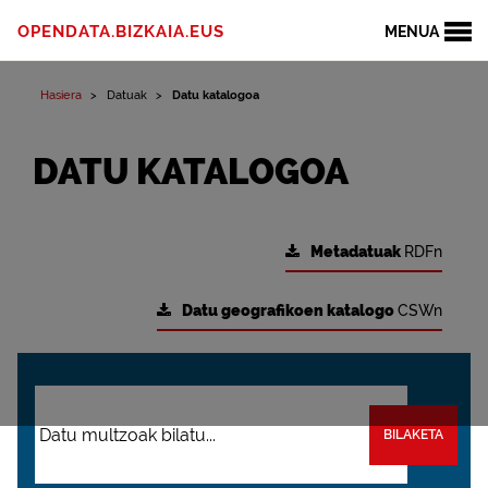
OPENDATA.BIZKAIA.EUS
MENUA
Hasiera
Datuak
Datu katalogoa
DATU KATALOGOA
Metadatuak
RDFn
Datu geografikoen katalogo
CSWn
BILAKETA