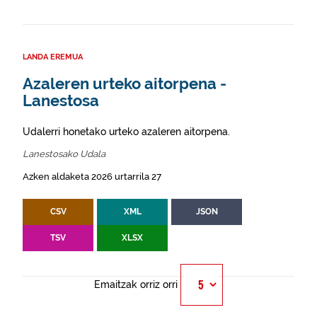
LANDA EREMUA
Azaleren urteko aitorpena -
Lanestosa
Udalerri honetako urteko azaleren aitorpena.
Lanestosako Udala
Azken aldaketa 2026 urtarrila 27
CSV
XML
JSON
TSV
XLSX
Emaitzak orriz orri