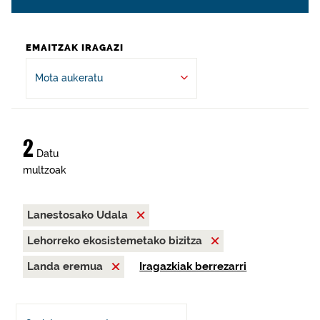
EMAITZAK IRAGAZI
Mota aukeratu
2
Datu
multzoak
Lanestosako Udala
Lehorreko ekosistemetako bizitza
Landa eremua
Iragazkiak berrezarri