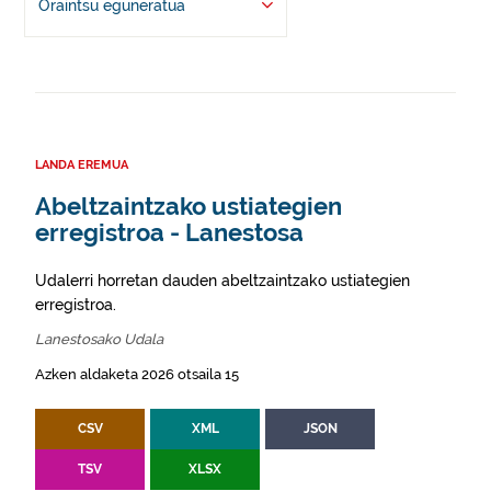
Oraintsu eguneratua
LANDA EREMUA
Abeltzaintzako ustiategien
erregistroa - Lanestosa
Udalerri horretan dauden abeltzaintzako ustiategien
erregistroa.
Lanestosako Udala
Azken aldaketa 2026 otsaila 15
CSV
XML
JSON
TSV
XLSX