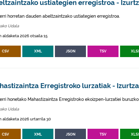
ltzaintzako ustiategien erregistroa - Izurt
erri horretan dauden abeltzaintzako ustiategien erregistroa.
zako Udala
 aldaketa 2026 otsaila 15
CSV
XML
JSON
TSV
XLS
astizaintza Erregistroko lurzatiak - Izurtz
erri honetako Mahastizaintza Erregistroko ekoizpen-lurzatiei buruzko
zako Udala
 aldaketa 2026 urtarrila 30
CSV
XML
JSON
TSV
XLS