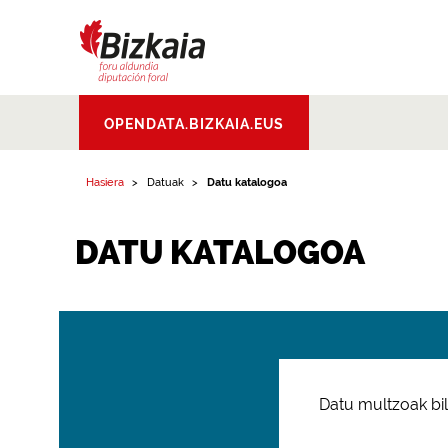
Bizkaiko Foru
OPENDATA.BIZKAIA.EUS
Aldundia
.
Diputacion
Foral de Bizkaia
Hasiera
Datuak
Datu katalogoa
DATU KATALOGOA