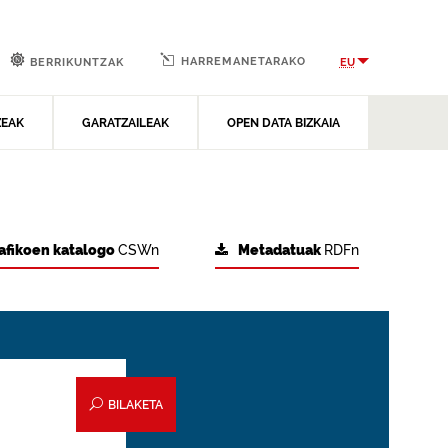
HARREMANETARAKO
EU
BERRIKUNTZAK
ZEAK
GARATZAILEAK
OPEN DATA BIZKAIA
afikoen katalogo
CSWn
Metadatuak
RDFn
BILAKETA