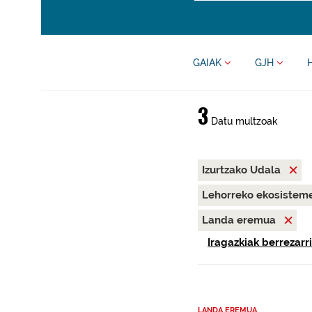
GAIAK
GJH
3
Datu multzoak
Izurtzako Udala
Lehorreko ekosisteme
Landa eremua
Iragazkiak berrezarri
LANDA EREMUA