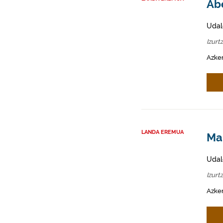
Abe
Udal
Izurt
Azken
LANDA EREMUA
Mah
Udal
Izurt
Azken