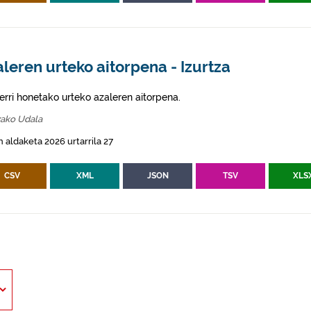
leren urteko aitorpena - Izurtza
erri honetako urteko azaleren aitorpena.
zako Udala
 aldaketa 2026 urtarrila 27
CSV
XML
JSON
TSV
XLS