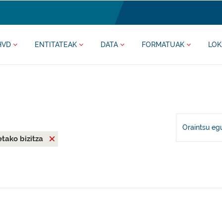
HVD
ENTITATEAK
DATA
FORMATUAK
LOK
Oraintsu eg
tako bizitza