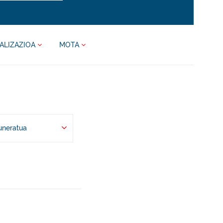
ALIZAZIOA
MOTA
uneratua