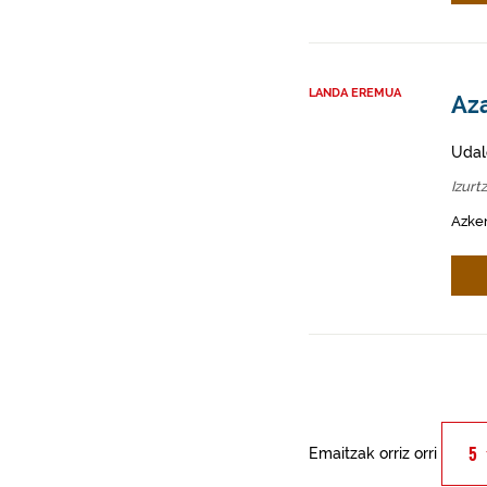
LANDA EREMUA
Aza
Udal
Izurt
Azken
Emaitzak orriz orri