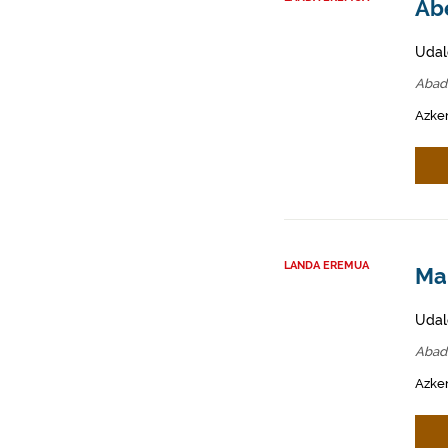
Abe
Udal
Abad
Azken
LANDA EREMUA
Mah
Udal
Abad
Azken