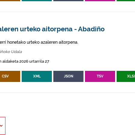
leren urteko aitorpena - Abadiño
erri honetako urteko azaleren aitorpena.
iñoko Udala
 aldaketa 2026 urtarrila 27
CSV
XML
JSON
TSV
XLS