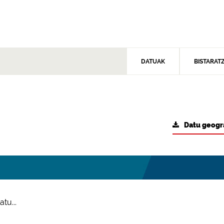
DATUAK
BISTARAT
Datu geogr