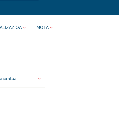
ALIZAZIOA
MOTA
uneratua