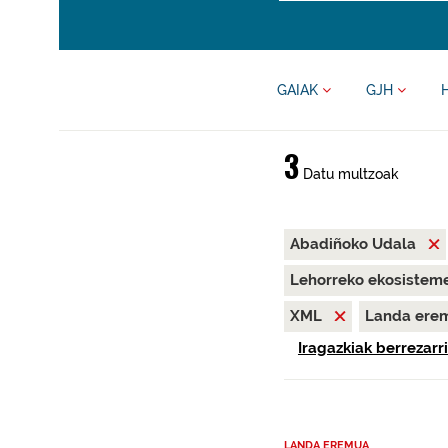
GAIAK
GJH
3
Datu multzoak
Abadiñoko Udala
Lehorreko ekosisteme
XML
Landa ere
Iragazkiak berrezarri
LANDA EREMUA