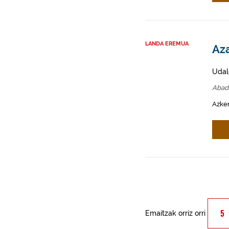
LANDA EREMUA
Aza
Udal
Abad
Azken
Emaitzak orriz orri