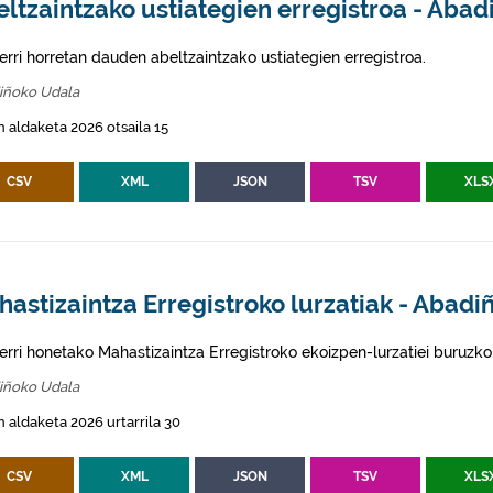
ltzaintzako ustiategien erregistroa - Abad
erri horretan dauden abeltzaintzako ustiategien erregistroa.
iñoko Udala
 aldaketa 2026 otsaila 15
CSV
XML
JSON
TSV
XLS
astizaintza Erregistroko lurzatiak - Abadi
erri honetako Mahastizaintza Erregistroko ekoizpen-lurzatiei buruzko
iñoko Udala
 aldaketa 2026 urtarrila 30
CSV
XML
JSON
TSV
XLS