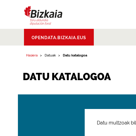
Bizkaiko Foru
OPENDATA.BIZKAIA.EUS
Aldundia
.
Diputacion
Foral de Bizkaia
Hasiera
Datuak
Datu katalogoa
DATU KATALOGOA