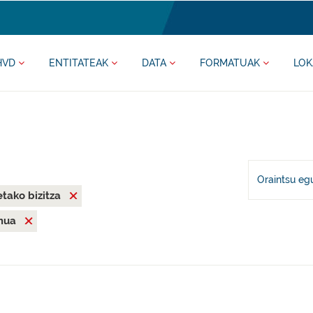
HVD
ENTITATEAK
DATA
FORMATUAK
LOK
Oraintsu eg
tako bizitza
mua