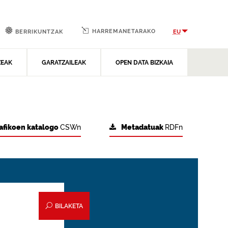
HARREMANETARAKO
EU
BERRIKUNTZAK
ZEAK
GARATZAILEAK
OPEN DATA BIZKAIA
afikoen katalogo
CSWn
Metadatuak
RDFn
BILAKETA