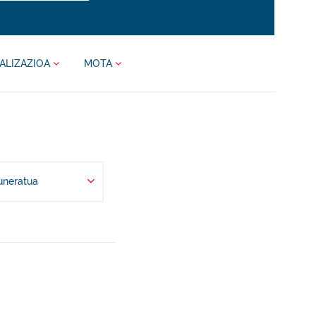
ALIZAZIOA
MOTA
uneratua