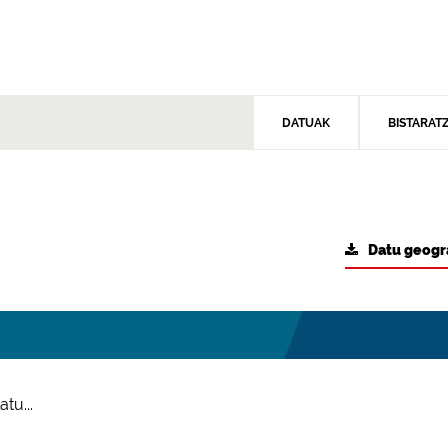
DATUAK
BISTARAT
Datu geogr