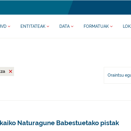
HVD
ENTITATEAK
DATA
FORMATUAK
LOK
tza
Oraintsu eg
zkaiko Naturagune Babestuetako pistak