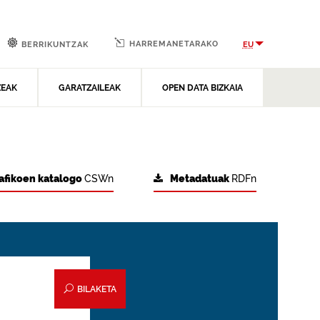
HARREMANETARAKO
EU
BERRIKUNTZAK
ZEAK
GARATZAILEAK
OPEN DATA BIZKAIA
afikoen katalogo
CSWn
Metadatuak
RDFn
BILAKETA