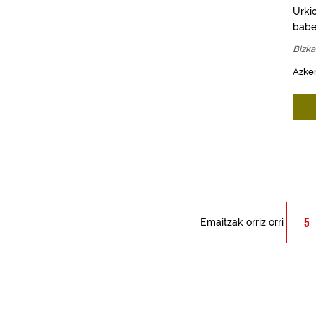
Urki
babe
Bizka
Azken
Emaitzak orriz orri