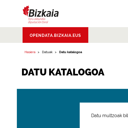
Bizkaiko Foru
OPENDATA.BIZKAIA.EUS
Aldundia
.
Diputacion
Foral de Bizkaia
Hasiera
Datuak
Datu katalogoa
DATU KATALOGOA