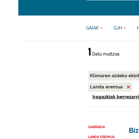
GAIAK
GJH
1
Datu multzoa
Klimaren aldeko ekin
Landa eremua
Iragazkiak berrezarri
GARRAIOA
Bi
LANDA EREMUA