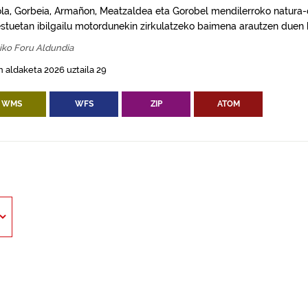
ola, Gorbeia, Armañon, Meatzaldea eta Gorobel mendilerroko natura
stuetan ibilgailu motordunekin zirkulatzeko baimena arautzen duen 
iko Foru Aldundia
 aldaketa 2026 uztaila 29
WMS
WFS
ZIP
ATOM