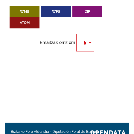
WMS
WFS
ZIP
ATOM
Emaitzak orriz orri
OPENDATA.
Bizkaiko Foru Aldundia
-
Diputación Foral de Bizkaia