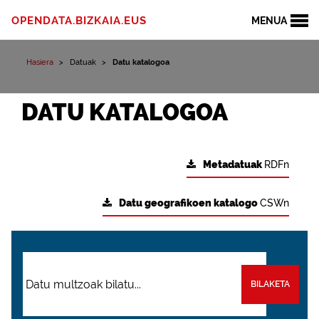
OPENDATA.BIZKAIA.EUS
MENUA
Hasiera
Datuak
Datu katalogoa
DATU KATALOGOA
Metadatuak
RDFn
Datu geografikoen katalogo
CSWn
BILAKETA