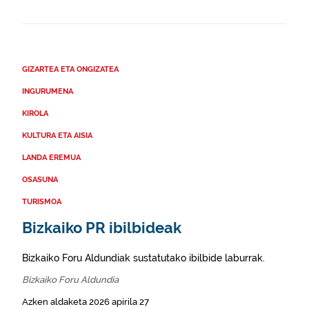
GIZARTEA ETA ONGIZATEA
INGURUMENA
KIROLA
KULTURA ETA AISIA
LANDA EREMUA
OSASUNA
TURISMOA
Bizkaiko PR ibilbideak
Bizkaiko Foru Aldundiak sustatutako ibilbide laburrak.
Bizkaiko Foru Aldundia
Azken aldaketa 2026 apirila 27