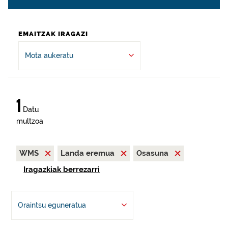
EMAITZAK IRAGAZI
Mota aukeratu
1
Datu
multzoa
WMS
Landa eremua
Osasuna
Iragazkiak berrezarri
Oraintsu eguneratua