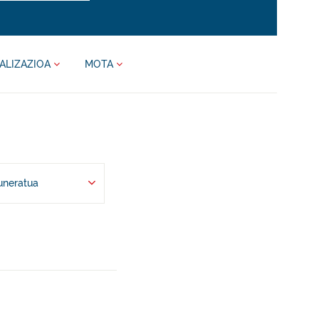
ALIZAZIOA
MOTA
uneratua