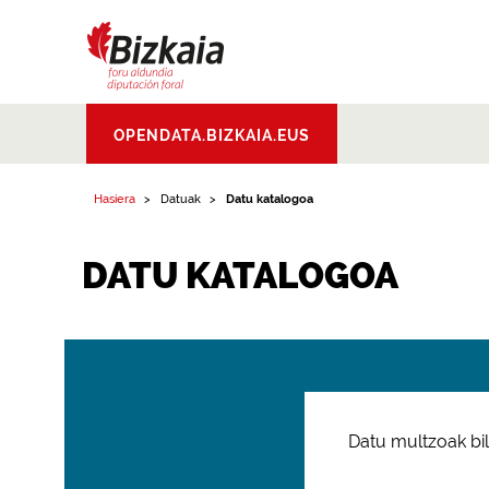
Bizkaiko Foru
OPENDATA.BIZKAIA.EUS
Aldundia
.
Diputacion
Foral de Bizkaia
Hasiera
Datuak
Datu katalogoa
DATU KATALOGOA