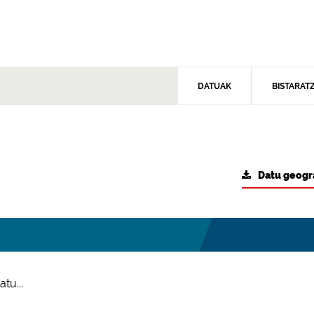
DATUAK
BISTARAT
Datu geogr