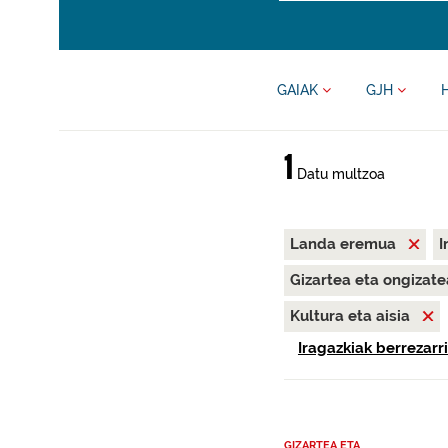
GAIAK
GJH
1
Datu multzoa
Landa eremua
I
Gizartea eta ongizat
Kultura eta aisia
Iragazkiak berrezarri
GIZARTEA ETA