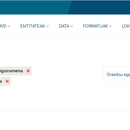
HVD
ENTITATEAK
DATA
FORMATUAK
LOK
ngurumena
Oraintsu eg
ea