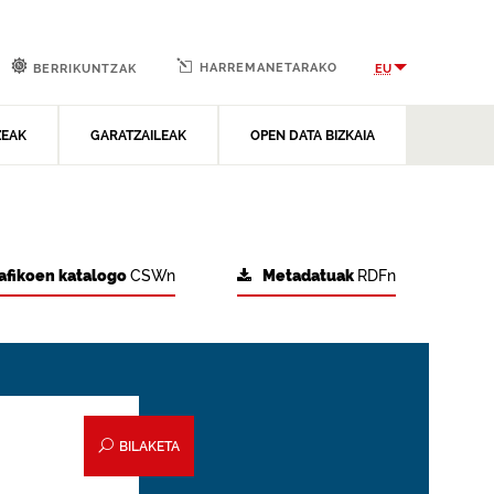
HARREMANETARAKO
EU
BERRIKUNTZAK
ZEAK
GARATZAILEAK
OPEN DATA BIZKAIA
afikoen katalogo
CSWn
Metadatuak
RDFn
BILAKETA