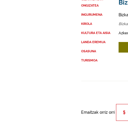
Biz
ONGIZATEA
Bizk
INGURUMENA
Bizka
KIROLA
Azken
KULTURA ETA AISIA
LANDA EREMUA
OSASUNA
TURISMOA
Emaitzak orriz orri