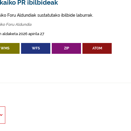
kaiko PR ibilbideak
aiko Foru Aldundiak sustatutako ibilbide laburrak.
iko Foru Aldundia
 aldaketa 2026 apirila 27
WMS
WFS
ZIP
ATOM