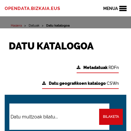
OPENDATA.BIZKAIA.EUS
MENUA
Hasiera
Datuak
Datu katalogoa
DATU KATALOGOA
Metadatuak
RDFn
Datu geografikoen katalogo
CSWn
BILAKETA