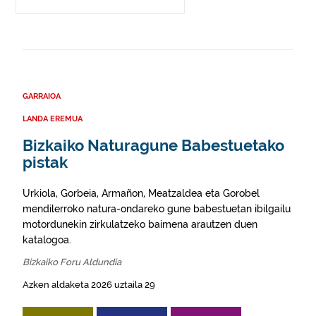
GARRAIOA
LANDA EREMUA
Bizkaiko Naturagune Babestuetako
pistak
Urkiola, Gorbeia, Armañon, Meatzaldea eta Gorobel
mendilerroko natura-ondareko gune babestuetan ibilgailu
motordunekin zirkulatzeko baimena arautzen duen
katalogoa.
Bizkaiko Foru Aldundia
Azken aldaketa 2026 uztaila 29