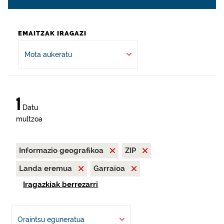
EMAITZAK IRAGAZI
Mota aukeratu
1
Datu
multzoa
Informazio geografikoa
ZIP
Landa eremua
Garraioa
Iragazkiak berrezarri
Oraintsu eguneratua