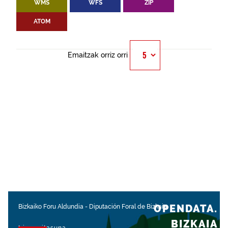
WMS
WFS
ZIP
ATOM
Emaitzak orriz orri
OPENDATA.
Bizkaiko Foru Aldundia
-
Diputación Foral de Bizkaia
BIZKAIA