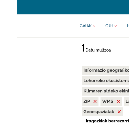
GAIAK
GJH
1
Datu multzoa
Informazio geografik
Lehorreko ekosisteme
Klimaren aldeko ekin
ZIP
WMS
L
Geoespazialak
Iragazkiak berrezarri