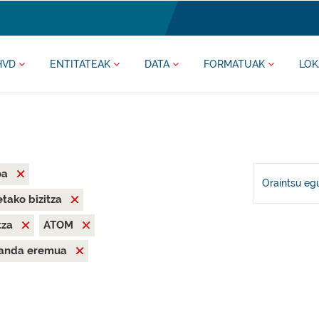
HVD
ENTITATEAK
DATA
FORMATUAK
LOK
oa
Oraintsu eg
tako bizitza
tza
ATOM
anda eremua