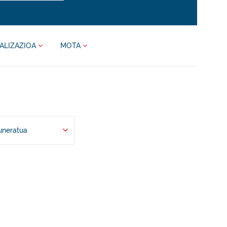
ALIZAZIOA
MOTA
uneratua