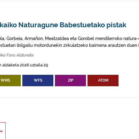
zkaiko Naturagune Babestuetako pistak
ola, Gorbeia, Armañon, Meatzaldea eta Gorobel mendilerroko natura
stuetan ibilgailu motordunekin zirkulatzeko baimena arautzen duen 
iko Foru Aldundia
 aldaketa 2026 uztaila 29
WMS
WFS
ZIP
ATOM