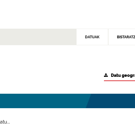
DATUAK
BISTARAT
Datu geogr