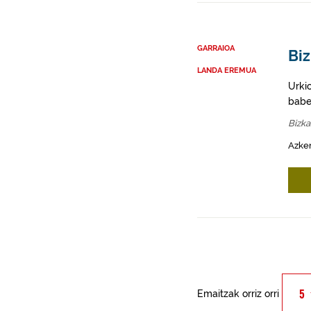
GARRAIOA
Bi
LANDA EREMUA
Urki
babe
Bizka
Azken
Emaitzak orriz orri