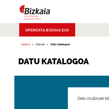
Bizkaiko Foru
OPENDATA.BIZKAIA.EUS
Aldundia
.
Diputacion
Foral de Bizkaia
Hasiera
Datuak
Datu katalogoa
DATU KATALOGOA