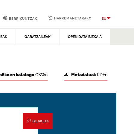
HARREMANETARAKO
EU
BERRIKUNTZAK
ZEAK
GARATZAILEAK
OPEN DATA BIZKAIA
afikoen katalogo
CSWn
Metadatuak
RDFn
BILAKETA