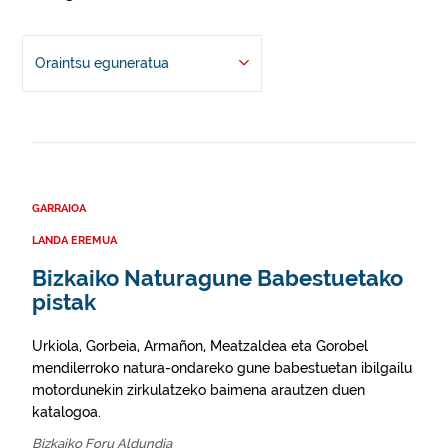
Oraintsu eguneratua
GARRAIOA
LANDA EREMUA
Bizkaiko Naturagune Babestuetako
pistak
Urkiola, Gorbeia, Armañon, Meatzaldea eta Gorobel
mendilerroko natura-ondareko gune babestuetan ibilgailu
motordunekin zirkulatzeko baimena arautzen duen
katalogoa.
Bizkaiko Foru Aldundia