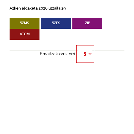
Azken aldaketa 2026 uztaila 29
WMS
WFS
ZIP
ATOM
Emaitzak orriz orri