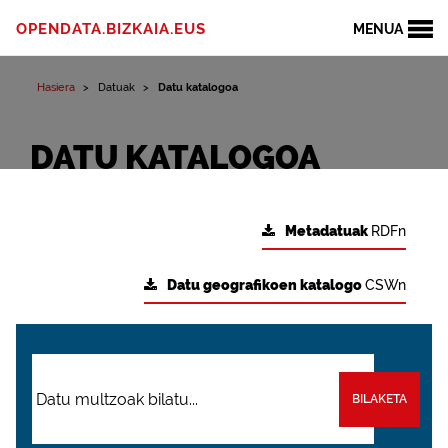
OPENDATA.BIZKAIA.EUS
MENUA
Hasiera
Datuak
Datu katalogoa
DATU KATALOGOA
Metadatuak
RDFn
Datu geografikoen katalogo
CSWn
BILAKETA