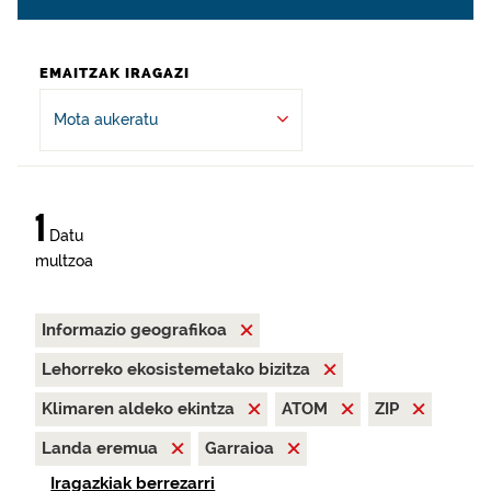
EMAITZAK IRAGAZI
Mota aukeratu
1
Datu
multzoa
Informazio geografikoa
Lehorreko ekosistemetako bizitza
Klimaren aldeko ekintza
ATOM
ZIP
Landa eremua
Garraioa
Iragazkiak berrezarri