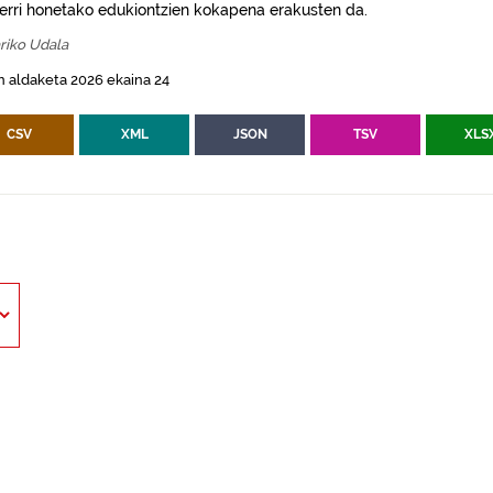
erri honetako edukiontzien kokapena erakusten da.
riko Udala
 aldaketa 2026 ekaina 24
CSV
XML
JSON
TSV
XLS