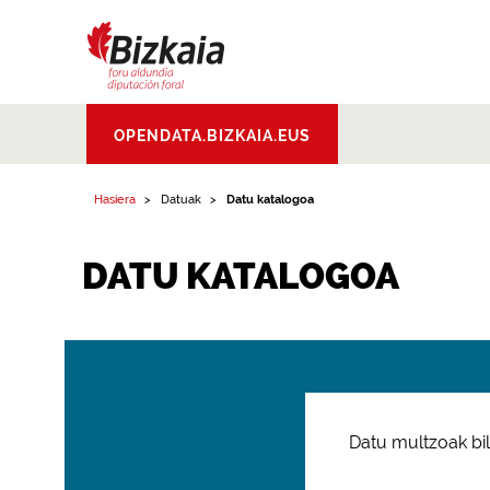
Bizkaiko Foru
OPENDATA.BIZKAIA.EUS
Aldundia
.
Diputacion
Foral de Bizkaia
Hasiera
Datuak
Datu katalogoa
DATU KATALOGOA