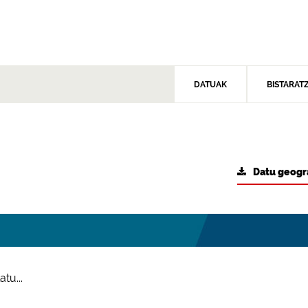
DATUAK
BISTARAT
Datu geogr