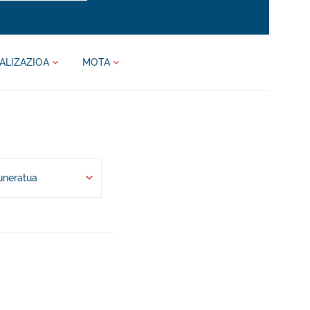
ALIZAZIOA
MOTA
uneratua