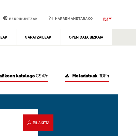
HARREMANETARAKO
EU
BERRIKUNTZAK
ZEAK
GARATZAILEAK
OPEN DATA BIZKAIA
afikoen katalogo
CSWn
Metadatuak
RDFn
BILAKETA