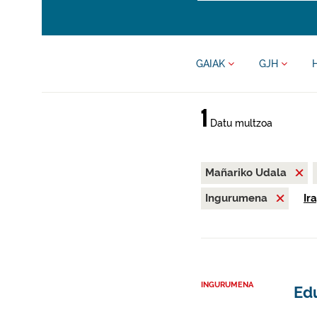
GAIAK
GJH
1
Datu multzoa
Mañariko Udala
Ingurumena
Ir
INGURUMENA
Ed