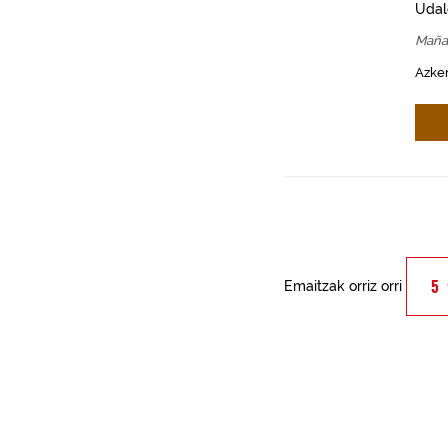
Udal
Maña
Azken
Emaitzak orriz orri