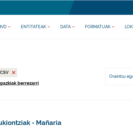
HVD
ENTITATEAK
DATA
FORMATUAK
LOK
CSV
Oraintsu eg
agazkiak berrezarri
ukiontziak - Mañaria