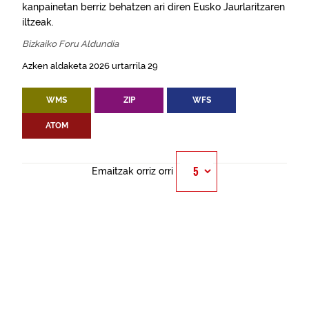
kanpainetan berriz behatzen ari diren Eusko Jaurlaritzaren
iltzeak.
Bizkaiko Foru Aldundia
Azken aldaketa 2026 urtarrila 29
WMS
ZIP
WFS
ATOM
Emaitzak orriz orri