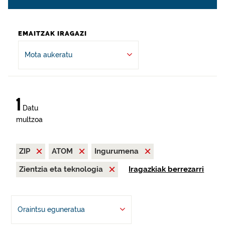
EMAITZAK IRAGAZI
Mota aukeratu
1
Datu
multzoa
ZIP
ATOM
Ingurumena
Zientzia eta teknologia
Iragazkiak berrezarri
Oraintsu eguneratua