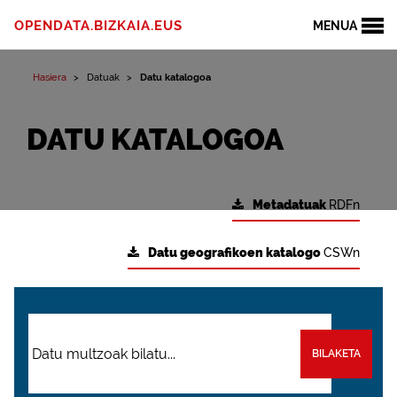
OPENDATA.BIZKAIA.EUS
MENUA
Hasiera
Datuak
Datu katalogoa
DATU KATALOGOA
Metadatuak
RDFn
Datu geografikoen katalogo
CSWn
BILAKETA