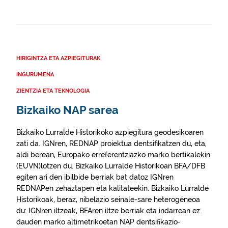
HIRIGINTZA ETA AZPIEGITURAK
INGURUMENA
ZIENTZIA ETA TEKNOLOGIA
Bizkaiko NAP sarea
Bizkaiko Lurralde Historikoko azpiegitura geodesikoaren
zati da. IGNren, REDNAP proiektua dentsifikatzen du, eta,
aldi berean, Europako erreferentziazko marko bertikalekin
(EUVN)lotzen du. Bizkaiko Lurralde Historikoan BFA/DFB
egiten ari den ibilbide berriak bat datoz IGNren
REDNAPen zehaztapen eta kalitateekin. Bizkaiko Lurralde
Historikoak, beraz, nibelazio seinale-sare heterogéneoa
du: IGNren iltzeak, BFAren iltze berriak eta indarrean ez
dauden marko altimetrikoetan NAP dentsifikazio-