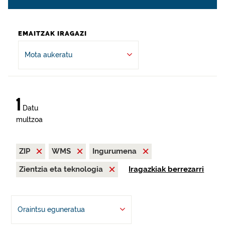
EMAITZAK IRAGAZI
Mota aukeratu
1
Datu
multzoa
ZIP
WMS
Ingurumena
Zientzia eta teknologia
Iragazkiak berrezarri
Oraintsu eguneratua