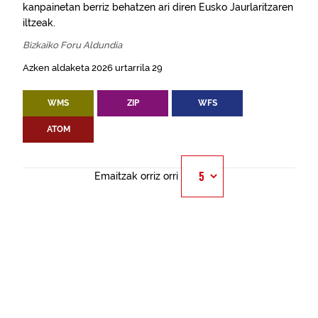
kanpainetan berriz behatzen ari diren Eusko Jaurlaritzaren
iltzeak.
Bizkaiko Foru Aldundia
Azken aldaketa 2026 urtarrila 29
WMS
ZIP
WFS
ATOM
Emaitzak orriz orri