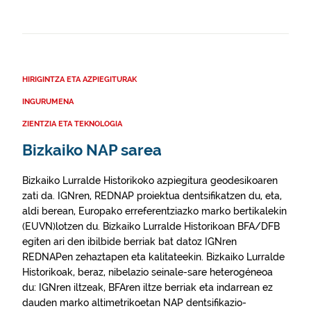
HIRIGINTZA ETA AZPIEGITURAK
INGURUMENA
ZIENTZIA ETA TEKNOLOGIA
Bizkaiko NAP sarea
Bizkaiko Lurralde Historikoko azpiegitura geodesikoaren
zati da. IGNren, REDNAP proiektua dentsifikatzen du, eta,
aldi berean, Europako erreferentziazko marko bertikalekin
(EUVN)lotzen du. Bizkaiko Lurralde Historikoan BFA/DFB
egiten ari den ibilbide berriak bat datoz IGNren
REDNAPen zehaztapen eta kalitateekin. Bizkaiko Lurralde
Historikoak, beraz, nibelazio seinale-sare heterogéneoa
du: IGNren iltzeak, BFAren iltze berriak eta indarrean ez
dauden marko altimetrikoetan NAP dentsifikazio-