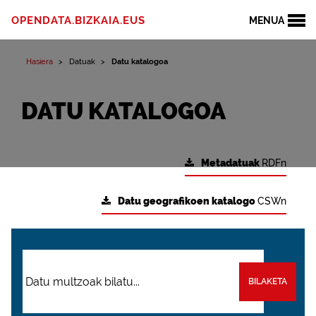
OPENDATA.BIZKAIA.EUS
MENUA
Hasiera
Datuak
Datu katalogoa
DATU KATALOGOA
Metadatuak
RDFn
Datu geografikoen katalogo
CSWn
BILAKETA