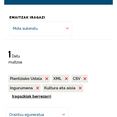
EMAITZAK IRAGAZI
Mota aukeratu
1
Datu
multzoa
Plentziako Udala
XML
CSV
Ingurumena
Kultura eta aisia
Iragazkiak berrezarri
Oraintsu eguneratua