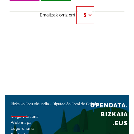
Emaitzak orriz orri
OPENDATA.
Bizkaiko Foru Aldundia
-
Diputación Foral de Bizkaia
BIZKAIA
Irisgarritasuna
.EUS
Web mapa
Lege-oharra