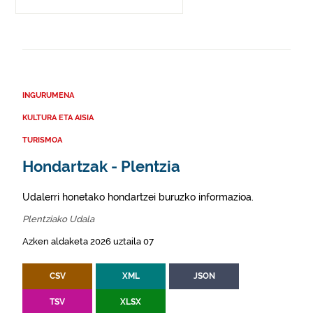
INGURUMENA
KULTURA ETA AISIA
TURISMOA
Hondartzak - Plentzia
Udalerri honetako hondartzei buruzko informazioa.
Plentziako Udala
Azken aldaketa 2026 uztaila 07
CSV
XML
JSON
TSV
XLSX