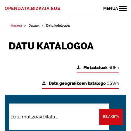
OPENDATA.BIZKAIA.EUS
MENUA
Hasiera
Datuak
Datu katalogoa
DATU KATALOGOA
Metadatuak
RDFn
Datu geografikoen katalogo
CSWn
BILAKETA