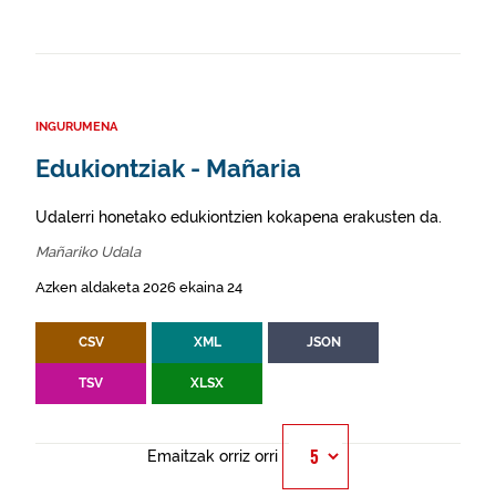
INGURUMENA
Edukiontziak - Mañaria
Udalerri honetako edukiontzien kokapena erakusten da.
Mañariko Udala
Azken aldaketa 2026 ekaina 24
CSV
XML
JSON
TSV
XLSX
Emaitzak orriz orri