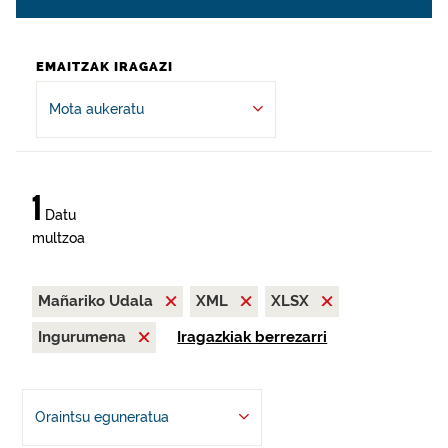
EMAITZAK IRAGAZI
Mota aukeratu
1
Datu
multzoa
Mañariko Udala
XML
XLSX
Ingurumena
Iragazkiak berrezarri
Oraintsu eguneratua