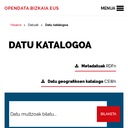
OPENDATA.BIZKAIA.EUS
MENUA
Hasiera
Datuak
Datu katalogoa
DATU KATALOGOA
Metadatuak
RDFn
Datu geografikoen katalogo
CSWn
BILAKETA