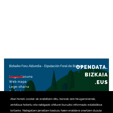
OPENDATA.
Bizkaiko Foru Aldundia
-
Diputación Foral de Bizkaia
BIZKAIA
Irisgarritasuna
.EUS
Web mapa
Lege-oharra
Cookiak
Atari honek
cookie
-ak erabiltzen ditu, bereak zein hirugarrenenak,
rekin kudeatua
zerbitzua hobetu eta nabigazio ohiturei buruzko informazio estatistikoa
lortzeko. Nabigatzen jarraitzen baduzu haien erabilera onartzen duzula