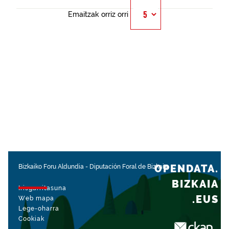
Emaitzak orriz orri
OPENDATA.
Bizkaiko Foru Aldundia
-
Diputación Foral de Bizkaia
BIZKAIA
Irisgarritasuna
.EUS
Web mapa
Lege-oharra
Cookiak