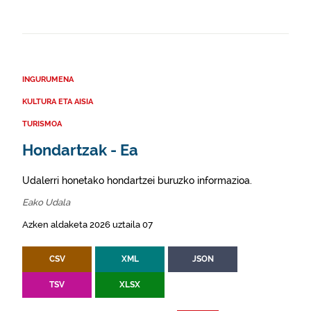
INGURUMENA
KULTURA ETA AISIA
TURISMOA
Hondartzak - Ea
Udalerri honetako hondartzei buruzko informazioa.
Eako Udala
Azken aldaketa 2026 uztaila 07
CSV
XML
JSON
TSV
XLSX