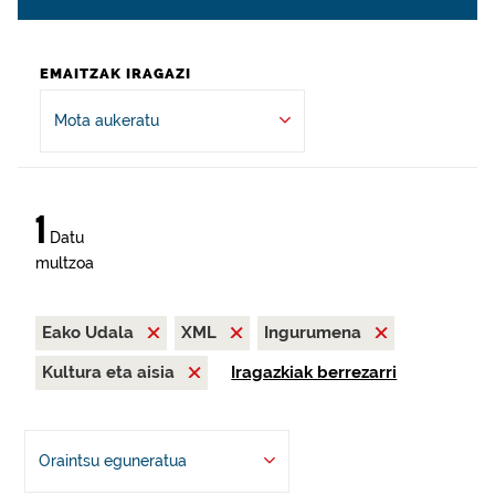
EMAITZAK IRAGAZI
Mota aukeratu
1
Datu
multzoa
Eako Udala
XML
Ingurumena
Kultura eta aisia
Iragazkiak berrezarri
Oraintsu eguneratua