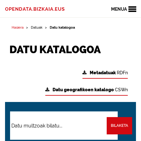
OPENDATA.BIZKAIA.EUS
MENUA
Hasiera
Datuak
Datu katalogoa
DATU KATALOGOA
Metadatuak
RDFn
Datu geografikoen katalogo
CSWn
BILAKETA