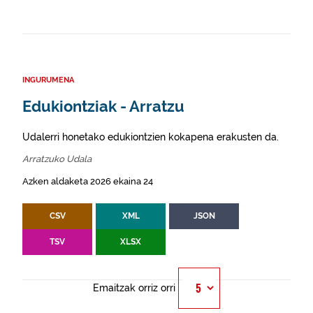
INGURUMENA
Edukiontziak - Arratzu
Udalerri honetako edukiontzien kokapena erakusten da.
Arratzuko Udala
Azken aldaketa 2026 ekaina 24
CSV
XML
JSON
TSV
XLSX
Emaitzak orriz orri