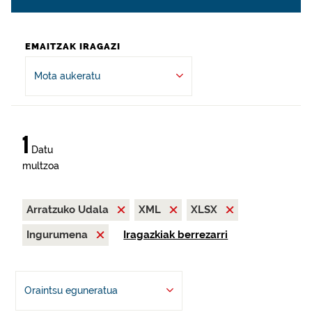
EMAITZAK IRAGAZI
Mota aukeratu
1
Datu
multzoa
Arratzuko Udala
XML
XLSX
Ingurumena
Iragazkiak berrezarri
Oraintsu eguneratua