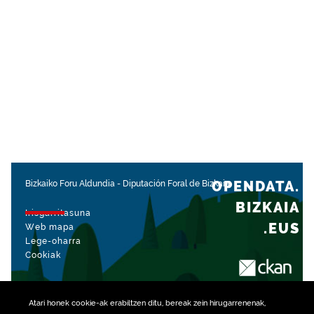
OPENDATA.
Bizkaiko Foru Aldundia
-
Diputación Foral de Bizkaia
BIZKAIA
Irisgarritasuna
.EUS
Web mapa
Lege-oharra
Cookiak
rekin kudeatua
Atari honek
cookie
-ak erabiltzen ditu, bereak zein hirugarrenenak,