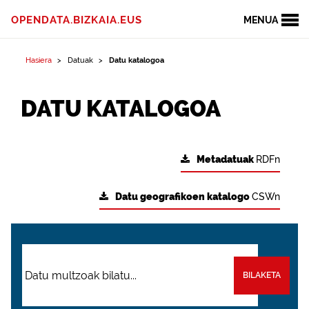
OPENDATA.BIZKAIA.EUS
MENUA
Hasiera
Datuak
Datu katalogoa
DATU KATALOGOA
Metadatuak
RDFn
Datu geografikoen katalogo
CSWn
BILAKETA