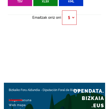
TSV
XLSX
KML
Emaitzak orriz orri
OPENDATA.
Bizkaiko Foru Aldundia
-
Diputación Foral de Bizkaia
BIZKAIA
Irisgarritasuna
.EUS
Web mapa