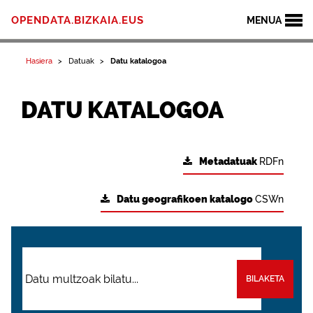
OPENDATA.BIZKAIA.EUS
MENUA
Hasiera
Datuak
Datu katalogoa
DATU KATALOGOA
Metadatuak
RDFn
Datu geografikoen katalogo
CSWn
BILAKETA