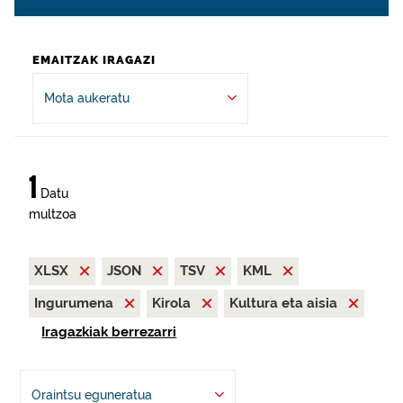
EMAITZAK IRAGAZI
Mota aukeratu
1
Datu
multzoa
XLSX
JSON
TSV
KML
Ingurumena
Kirola
Kultura eta aisia
Iragazkiak berrezarri
Oraintsu eguneratua