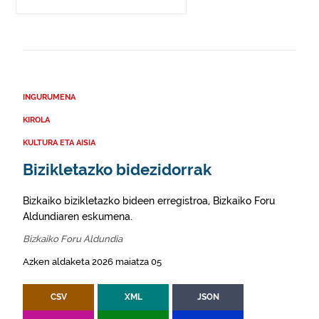
INGURUMENA
KIROLA
KULTURA ETA AISIA
Bizikletazko bidezidorrak
Bizkaiko bizikletazko bideen erregistroa, Bizkaiko Foru
Aldundiaren eskumena.
Bizkaiko Foru Aldundia
Azken aldaketa 2026 maiatza 05
CSV
XML
JSON