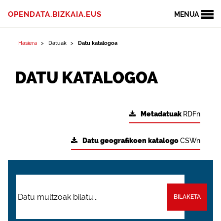
OPENDATA.BIZKAIA.EUS
MENUA
Hasiera
Datuak
Datu katalogoa
DATU KATALOGOA
Metadatuak
RDFn
Datu geografikoen katalogo
CSWn
BILAKETA