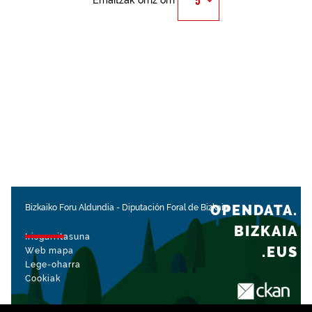
Emaitzak orriz orri
OPENDATA.
Bizkaiko Foru Aldundia
-
Diputación Foral de Bizkaia
BIZKAIA
Irisgarritasuna
.EUS
Web mapa
Lege-oharra
Cookiak
rekin kudeatua