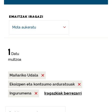
EMAITZAK IRAGAZI
Mota aukeratu
1
Datu
multzoa
Mañariko Udala
Ekoizpen eta kontsumo arduratsuak
Ingurumena
Iragazkiak berrezarri