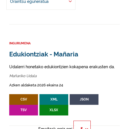
Oraintsu eguneratua
INGURUMENA
Edukiontziak - Mañaria
Udalerri honetako edukiontzien kokapena erakusten da.
Mañariko Udala
Azken aldaketa 2026 ekaina 24
CSV
XML
JSON
TSV
XLSX