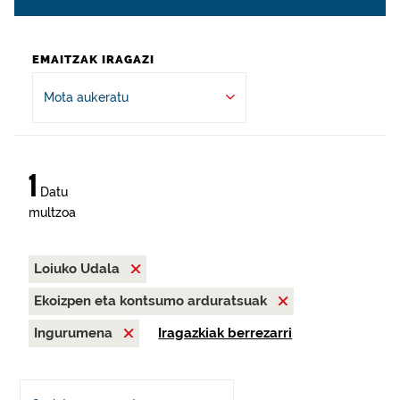
EMAITZAK IRAGAZI
Mota aukeratu
1
Datu
multzoa
Loiuko Udala
Ekoizpen eta kontsumo arduratsuak
Ingurumena
Iragazkiak berrezarri