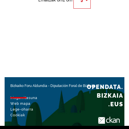
Emaitzak orriz orri
OPENDATA.
Bizkaiko Foru Aldundia
-
Diputación Foral de Bizkaia
BIZKAIA
Irisgarritasuna
.EUS
Web mapa
Lege-oharra
Cookiak
rekin kudeatua