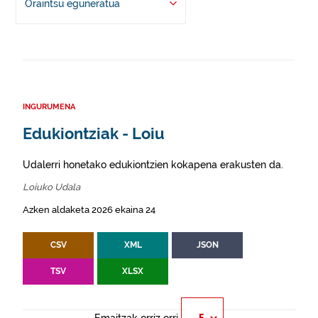
Oraintsu eguneratua
INGURUMENA
Edukiontziak - Loiu
Udalerri honetako edukiontzien kokapena erakusten da.
Loiuko Udala
Azken aldaketa 2026 ekaina 24
CSV
XML
JSON
TSV
XLSX