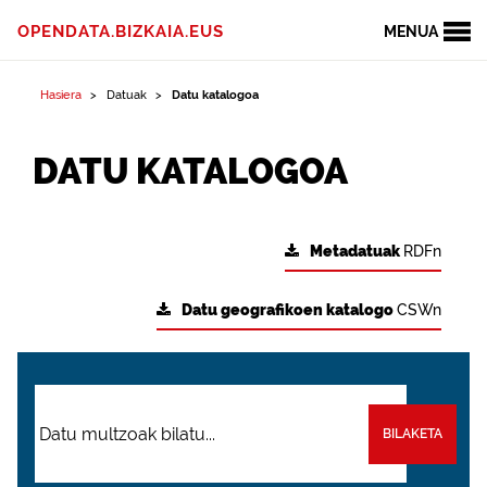
OPENDATA.BIZKAIA.EUS
MENUA
Hasiera
Datuak
Datu katalogoa
DATU KATALOGOA
Metadatuak
RDFn
Datu geografikoen katalogo
CSWn
BILAKETA