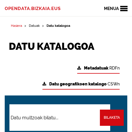
OPENDATA.BIZKAIA.EUS
MENUA
Hasiera
Datuak
Datu katalogoa
DATU KATALOGOA
Metadatuak
RDFn
Datu geografikoen katalogo
CSWn
BILAKETA