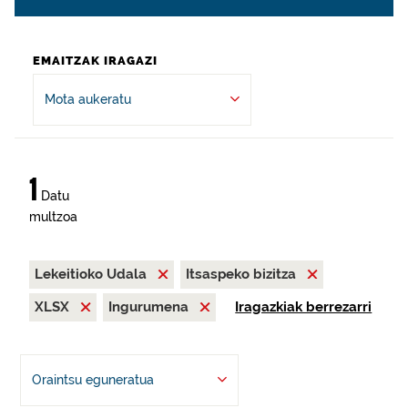
EMAITZAK IRAGAZI
Mota aukeratu
1
Datu
multzoa
Lekeitioko Udala
Itsaspeko bizitza
XLSX
Ingurumena
Iragazkiak berrezarri
Oraintsu eguneratua