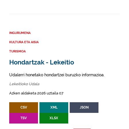
INGURUMENA
KULTURA ETA AISIA
TURISMOA
Hondartzak - Lekeitio
Udalerri honetako hondartzei buruzko informazioa.
Lekeitioko Udala
Azken aldaketa 2026 uztaila 07
CSV
XML
JSON
TSV
XLSX