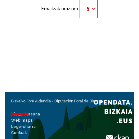
Emaitzak orriz orri
OPENDATA.
Bizkaiko Foru Aldundia
-
Diputación Foral de Bizkaia
BIZKAIA
Irisgarritasuna
.EUS
Web mapa
Lege-oharra
Cookiak