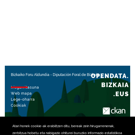
OPENDATA.
Bizkaiko Foru Aldundia
-
Diputación Foral de Bizkaia
BIZKAIA
Irisgarritasuna
.EUS
Web mapa
Lege-oharra
Cookiak
rekin kudeatua
Atari honek
cookie
-ak erabiltzen ditu, bereak zein hirugarrenenak,
zerbitzua hobetu eta nabigazio ohiturei buruzko informazio estatistikoa