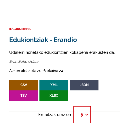
INGURUMENA
Edukiontziak - Erandio
Udalerri honetako edukiontzien kokapena erakusten da.
Erandioko Udala
Azken aldaketa 2026 ekaina 24
CSV
XML
JSON
TSV
XLSX
Emaitzak orriz orri