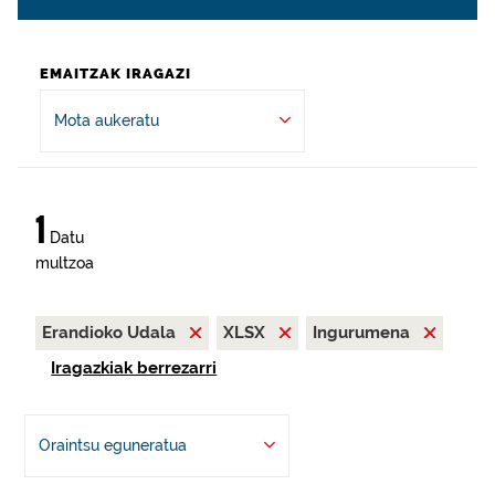
EMAITZAK IRAGAZI
Mota aukeratu
1
Datu
multzoa
Erandioko Udala
XLSX
Ingurumena
Iragazkiak berrezarri
Oraintsu eguneratua