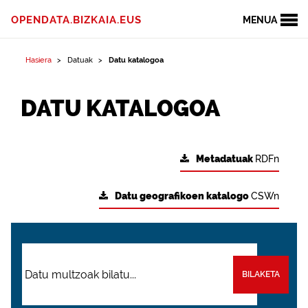
OPENDATA.BIZKAIA.EUS
MENUA
Hasiera
Datuak
Datu katalogoa
DATU KATALOGOA
Metadatuak
RDFn
Datu geografikoen katalogo
CSWn
BILAKETA