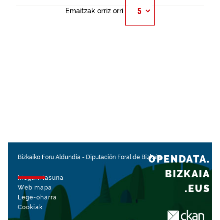
Emaitzak orriz orri
OPENDATA.
Bizkaiko Foru Aldundia
-
Diputación Foral de Bizkaia
BIZKAIA
Irisgarritasuna
.EUS
Web mapa
Lege-oharra
Cookiak