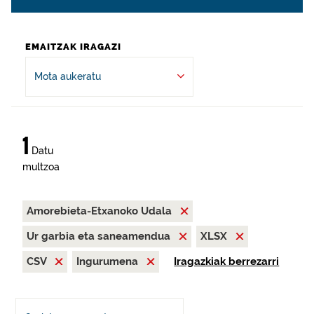
EMAITZAK IRAGAZI
Mota aukeratu
1
Datu
multzoa
Amorebieta-Etxanoko Udala
Ur garbia eta saneamendua
XLSX
CSV
Ingurumena
Iragazkiak berrezarri