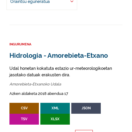
Oraintsu eguneratua
INGURUMENA
Hidrologia - Amorebieta-Etxano
Udal honetan kokatuta estazio ur-meteorologikoetan
jasotako datuak erakusten dira.
Amorebieta-Etxanoko Udala
Azken aldaketa 2018 abendua 17
CSV
XML
JSON
TSV
XLSX