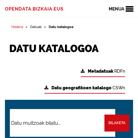
OPENDATA.BIZKAIA.EUS
MENUA
Hasiera
Datuak
Datu katalogoa
DATU KATALOGOA
Metadatuak
RDFn
Datu geografikoen katalogo
CSWn
BILAKETA