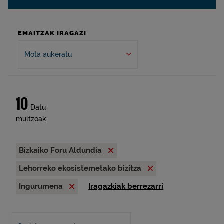
EMAITZAK IRAGAZI
Mota aukeratu
10
Datu
multzoak
Bizkaiko Foru Aldundia
Lehorreko ekosistemetako bizitza
Ingurumena
Iragazkiak berrezarri