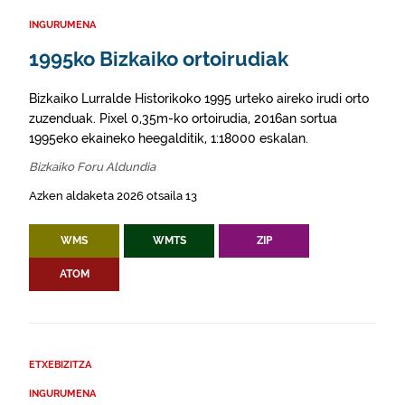
INGURUMENA
1995ko Bizkaiko ortoirudiak
Bizkaiko Lurralde Historikoko 1995 urteko aireko irudi orto
zuzenduak. Pixel 0,35m-ko ortoirudia, 2016an sortua
1995eko ekaineko heegalditik, 1:18000 eskalan.
Bizkaiko Foru Aldundia
Azken aldaketa 2026 otsaila 13
WMS
WMTS
ZIP
ATOM
ETXEBIZITZA
INGURUMENA