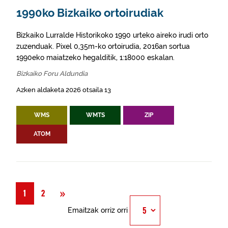
1990ko Bizkaiko ortoirudiak
Bizkaiko Lurralde Historikoko 1990 urteko aireko irudi orto
zuzenduak. Pixel 0,35m-ko ortoirudia, 2016an sortua
1990eko maiatzeko hegalditik, 1:18000 eskalan.
Bizkaiko Foru Aldundia
Azken aldaketa 2026 otsaila 13
WMS
WMTS
ZIP
ATOM
Hurrengoa
»
1
2
Emaitzak orriz orri