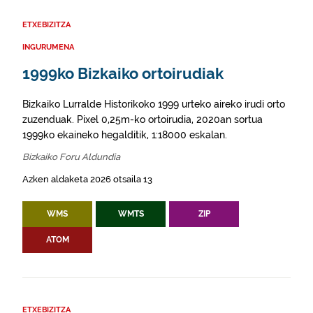
ETXEBIZITZA
INGURUMENA
1999ko Bizkaiko ortoirudiak
Bizkaiko Lurralde Historikoko 1999 urteko aireko irudi orto
zuzenduak. Pixel 0,25m-ko ortoirudia, 2020an sortua
1999ko ekaineko hegalditik, 1:18000 eskalan.
Bizkaiko Foru Aldundia
Azken aldaketa 2026 otsaila 13
WMS
WMTS
ZIP
ATOM
ETXEBIZITZA