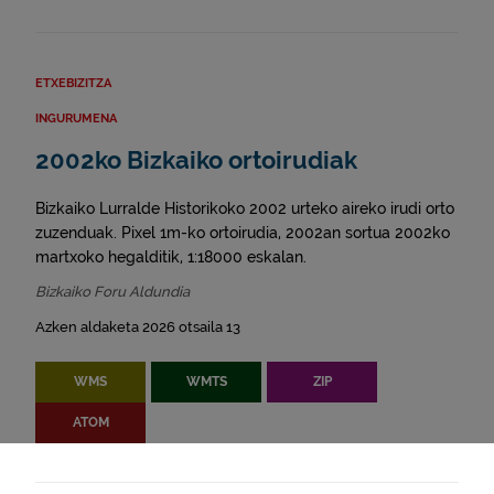
ETXEBIZITZA
INGURUMENA
2002ko Bizkaiko ortoirudiak
Bizkaiko Lurralde Historikoko 2002 urteko aireko irudi orto
zuzenduak. Pixel 1m-ko ortoirudia, 2002an sortua 2002ko
martxoko hegalditik, 1:18000 eskalan.
Bizkaiko Foru Aldundia
Azken aldaketa 2026 otsaila 13
WMS
WMTS
ZIP
ATOM