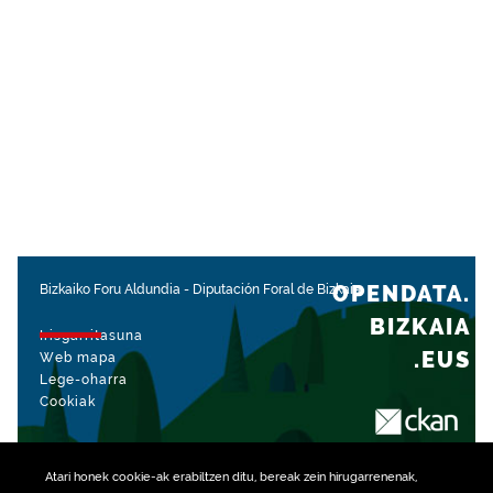
OPENDATA.
Bizkaiko Foru Aldundia
-
Diputación Foral de Bizkaia
BIZKAIA
Irisgarritasuna
.EUS
Web mapa
Lege-oharra
Cookiak
rekin kudeatua
Atari honek
cookie
-ak erabiltzen ditu, bereak zein hirugarrenenak,