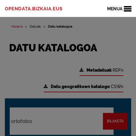
OPENDATA.BIZKAIA.EUS
MENUA
Hasiera
Datuak
Datu katalogoa
DATU KATALOGOA
Metadatuak
RDFn
Datu geografikoen katalogo
CSWn
BILAKETA