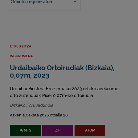
Oraintsu eguneratua
ETXEBIZITZA
INGURUMENA
Urdaibaiko Ortoirudiak (Bizkaia),
0,07m, 2023
Urdaibai Biosfera Erreserbako 2023 urteko aireko irudi
orto zuzenduak Pixel 0,07m-ko ortoirudia.
Bizkaiko Foru Aldundia
Azken aldaketa 2026 otsaila 20
WMTS
ZIP
ATOM