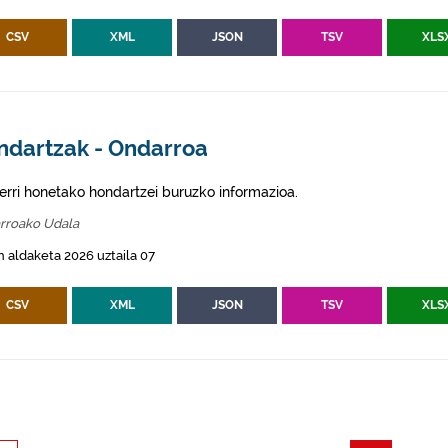
CSV
XML
JSON
TSV
XLS
ndartzak - Ondarroa
erri honetako hondartzei buruzko informazioa.
rroako Udala
 aldaketa 2026 uztaila 07
CSV
XML
JSON
TSV
XLS