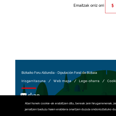
Emaitzak orriz orri
Bizkaiko Foru Aldundia
-
Diputación Foral de Bizkaia
/
/
/
Irisgarritasuna
Web mapa
Lege-oharra
Cook
rekin kudeatua
Atari honek
cookie
-ak erabiltzen ditu, bereak zein hirugarrenenak, z
jarraitzen baduzu haien erabilera onartzen duzula ondorioztatuko d