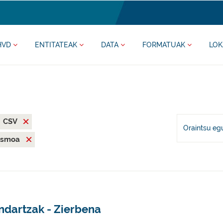
HVD
ENTITATEAK
DATA
FORMATUAK
LOK
CSV
Oraintsu eg
ismoa
ndartzak - Zierbena