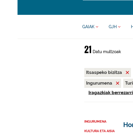
GAIAK
GJH
21
Datu multzoak
Itsaspeko bizitza
Ingurumena
Tur
Iragazkiak berrezarri
INGURUMENA
Ho
KULTURA ETA AISIA