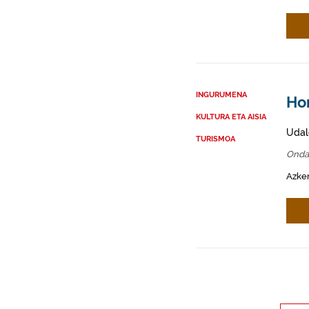
INGURUMENA
Ho
KULTURA ETA AISIA
Udal
TURISMOA
Onda
Azken