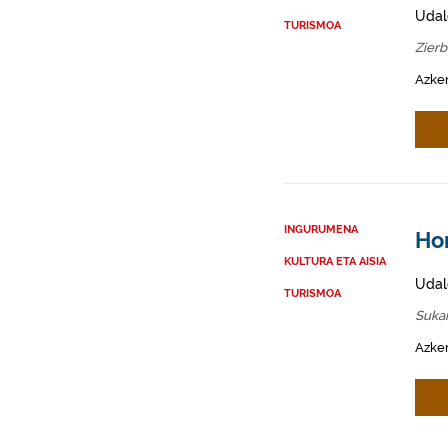
Udal
TURISMOA
Zier
Azken
INGURUMENA
Ho
KULTURA ETA AISIA
Udal
TURISMOA
Sukar
Azken