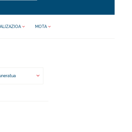
ALIZAZIOA
MOTA
uneratua