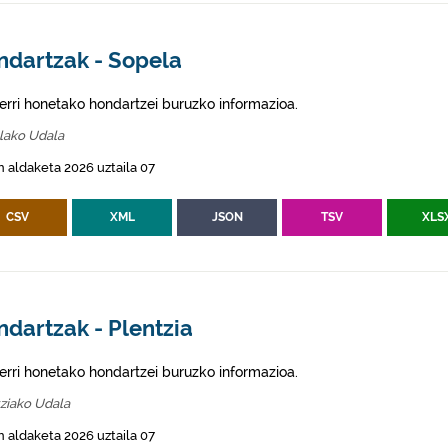
ndartzak - Sopela
erri honetako hondartzei buruzko informazioa.
lako Udala
 aldaketa 2026 uztaila 07
CSV
XML
JSON
TSV
XLS
dartzak - Plentzia
erri honetako hondartzei buruzko informazioa.
ziako Udala
 aldaketa 2026 uztaila 07