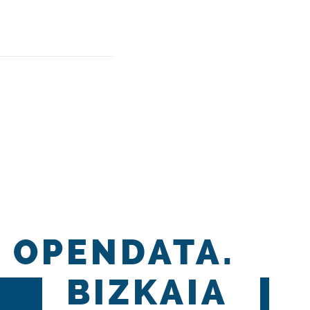
OPENDATA.
BIZKAIA