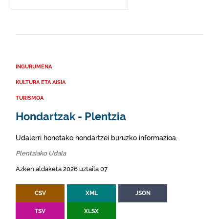
INGURUMENA
KULTURA ETA AISIA
TURISMOA
Hondartzak - Plentzia
Udalerri honetako hondartzei buruzko informazioa.
Plentziako Udala
Azken aldaketa 2026 uztaila 07
CSV
XML
JSON
TSV
XLSX