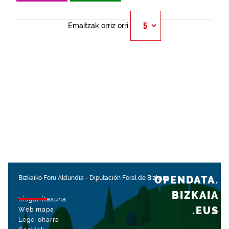
Emaitzak orriz orri
OPENDATA.
Bizkaiko Foru Aldundia
-
Diputación Foral de Bizkaia
BIZKAIA
Irisgarritasuna
.EUS
Web mapa
Lege-oharra