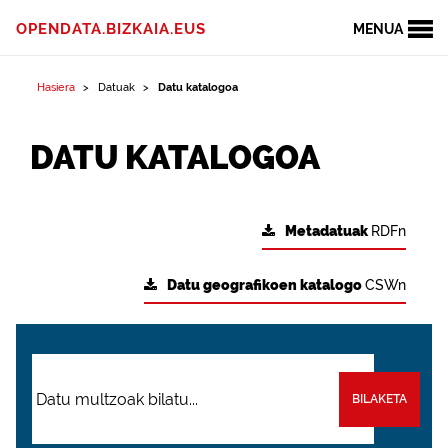
OPENDATA.BIZKAIA.EUS
MENUA
Hasiera
Datuak
Datu katalogoa
DATU KATALOGOA
Metadatuak
RDFn
Datu geografikoen katalogo
CSWn
BILAKETA