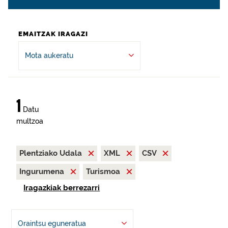
EMAITZAK IRAGAZI
Mota aukeratu
1
Datu
multzoa
Plentziako Udala
XML
CSV
Ingurumena
Turismoa
Iragazkiak berrezarri
Oraintsu eguneratua