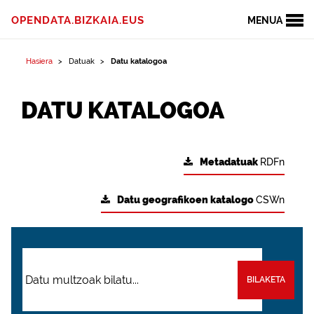
OPENDATA.BIZKAIA.EUS
MENUA
Hasiera
Datuak
Datu katalogoa
DATU KATALOGOA
Metadatuak
RDFn
Datu geografikoen katalogo
CSWn
BILAKETA