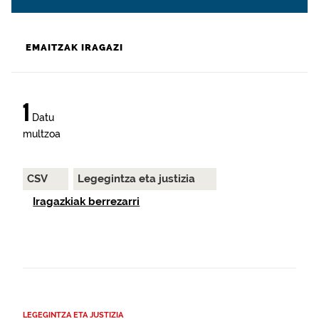
EMAITZAK IRAGAZI
1
Datu
multzoa
CSV
Legegintza eta justizia
Iragazkiak berrezarri
LEGEGINTZA ETA JUSTIZIA