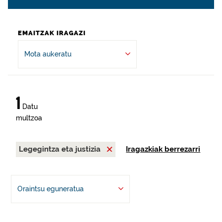
EMAITZAK IRAGAZI
Mota aukeratu
1
Datu
multzoa
Legegintza eta justizia
Iragazkiak berrezarri
Oraintsu eguneratua