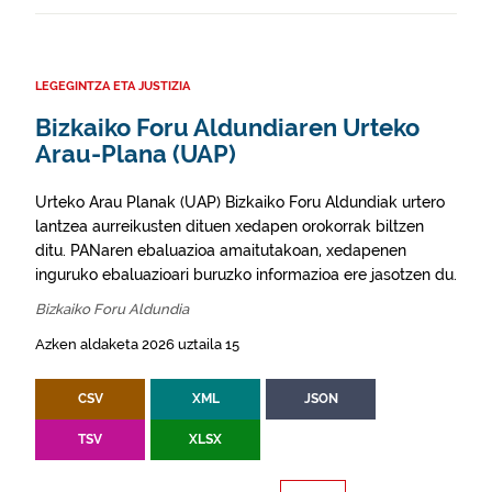
LEGEGINTZA ETA JUSTIZIA
Bizkaiko Foru Aldundiaren Urteko
Arau-Plana (UAP)
Urteko Arau Planak (UAP) Bizkaiko Foru Aldundiak urtero
lantzea aurreikusten dituen xedapen orokorrak biltzen
ditu. PANaren ebaluazioa amaitutakoan, xedapenen
inguruko ebaluazioari buruzko informazioa ere jasotzen du.
Bizkaiko Foru Aldundia
Azken aldaketa 2026 uztaila 15
CSV
XML
JSON
TSV
XLSX