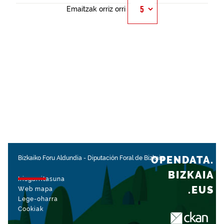
Emaitzak orriz orri
OPENDATA.
Bizkaiko Foru Aldundia
-
Diputación Foral de Bizkaia
BIZKAIA
Irisgarritasuna
.EUS
Web mapa
Lege-oharra
Cookiak