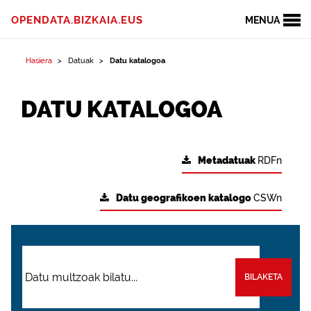
OPENDATA.BIZKAIA.EUS
MENUA
Hasiera
Datuak
Datu katalogoa
DATU KATALOGOA
Metadatuak
RDFn
Datu geografikoen katalogo
CSWn
BILAKETA