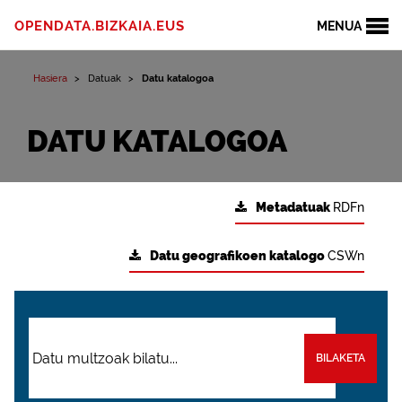
OPENDATA.BIZKAIA.EUS
MENUA
Hasiera
Datuak
Datu katalogoa
DATU KATALOGOA
Metadatuak
RDFn
Datu geografikoen katalogo
CSWn
BILAKETA