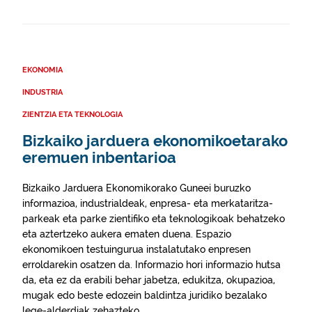
EKONOMIA
INDUSTRIA
ZIENTZIA ETA TEKNOLOGIA
Bizkaiko jarduera ekonomikoetarako
eremuen inbentarioa
Bizkaiko Jarduera Ekonomikorako Guneei buruzko
informazioa, industrialdeak, enpresa- eta merkataritza-
parkeak eta parke zientifiko eta teknologikoak behatzeko
eta aztertzeko aukera ematen duena. Espazio
ekonomikoen testuingurua instalatutako enpresen
erroldarekin osatzen da. Informazio hori informazio hutsa
da, eta ez da erabili behar jabetza, edukitza, okupazioa,
mugak edo beste edozein baldintza juridiko bezalako
lege-alderdiak zehazteko.