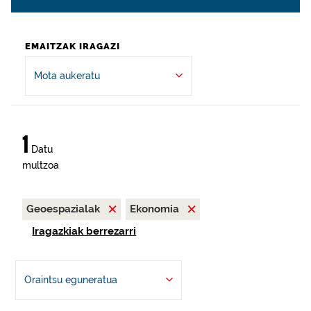
EMAITZAK IRAGAZI
Mota aukeratu
1
Datu
multzoa
Geoespazialak
Ekonomia
Iragazkiak berrezarri
Oraintsu eguneratua