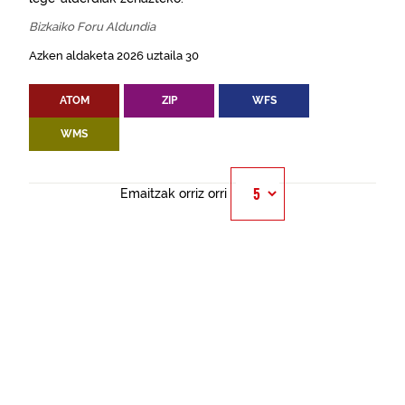
Bizkaiko Foru Aldundia
Azken aldaketa 2026 uztaila 30
ATOM
ZIP
WFS
WMS
Emaitzak orriz orri