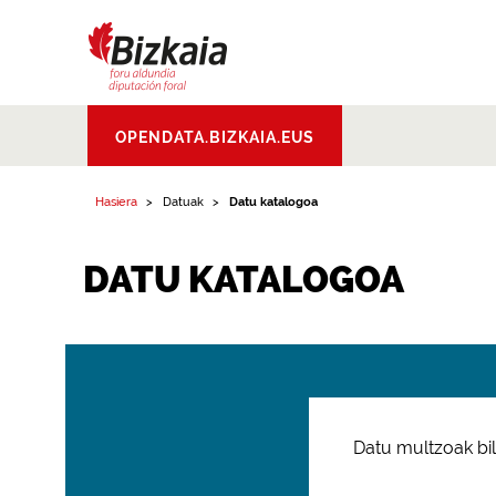
Bizkaiko Foru
OPENDATA.BIZKAIA.EUS
Aldundia
.
Diputacion
Foral de Bizkaia
Hasiera
Datuak
Datu katalogoa
DATU KATALOGOA