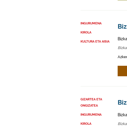
INGURUMENA
Biz
KIROLA
Bizk
KULTURA ETA AISIA
Bizka
Azken
GIZARTEA ETA
Biz
ONGIZATEA
Bizk
INGURUMENA
Bizka
KIROLA