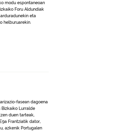
tzeko modu espontaneoan
Bizkaiko Foru Aldundiak
l-arduradunekin eta
ko helburuarekin.
ularizazio-fasean dagoena
 Bizkaiko Lurralde
tzen duen tarteak,
E9a Frantziatik dator,
du, azkenik Portugalen