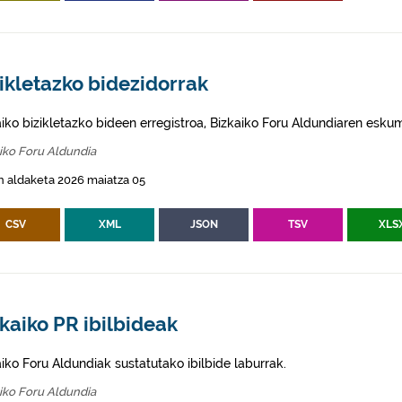
ikletazko bidezidorrak
aiko bizikletazko bideen erregistroa, Bizkaiko Foru Aldundiaren esku
iko Foru Aldundia
 aldaketa 2026 maiatza 05
CSV
XML
JSON
TSV
XLS
kaiko PR ibilbideak
aiko Foru Aldundiak sustatutako ibilbide laburrak.
iko Foru Aldundia