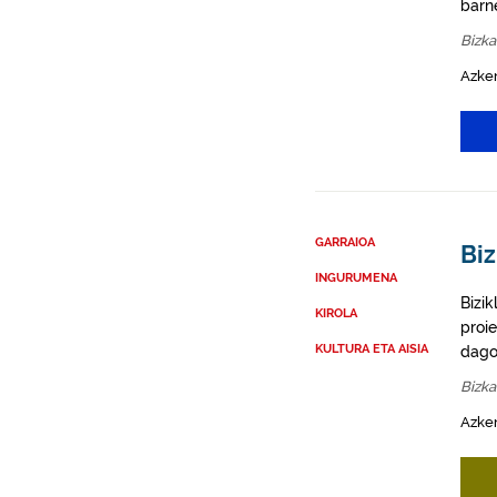
barn
Bizka
Azken
GARRAIOA
Biz
INGURUMENA
Bizi
KIROLA
proie
KULTURA ETA AISIA
dago
Bizka
Azken