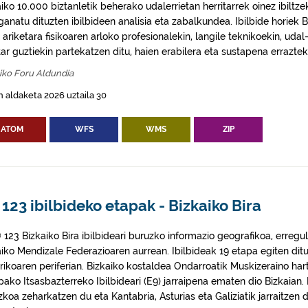
aiko 10.000 biztanletik beherako udalerrietan herritarrek oinez ibil
ganatu dituzten ibilbideen analisia eta zabalkundea. Ibilbide horiek 
 ariketara fisikoaren arloko profesionalekin, langile teknikoekin, uda
tar guztiekin partekatzen ditu, haien erabilera eta sustapena errazte
iko Foru Aldundia
 aldaketa 2026 uztaila 30
ATOM
WFS
WMS
ZIP
123 ibilbideko etapak - Bizkaiko Bira
 123 Bizkaiko Bira ibilbideari buruzko informazio geografikoa, erreg
aiko Mendizale Federazioaren aurrean. Ibilbideak 19 etapa egiten ditu
orikoaren periferian. Bizkaiko kostaldea Ondarroatik Muskizeraino har
ako Itsasbazterreko Ibilbideari (E9) jarraipena ematen dio Bizkaian. 
koa zeharkatzen du eta Kantabria, Asturias eta Galiziatik jarraitzen 