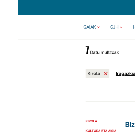
GAIAK
GJH
7
Datu multzoak
Kirola
Iragazki
KIROLA
Biz
KULTURA ETA AISIA