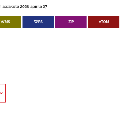
 aldaketa 2026 apirila 27
WMS
WFS
ZIP
ATOM