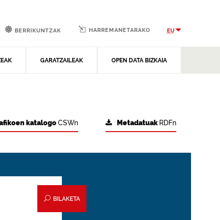
HARREMANETARAKO
EU
BERRIKUNTZAK
ZEAK
GARATZAILEAK
OPEN DATA BIZKAIA
afikoen katalogo
CSWn
Metadatuak
RDFn
BILAKETA