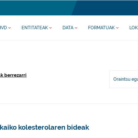
HVD
ENTITATEAK
DATA
FORMATUAK
LOK
ak berrezarri
Oraintsu eg
kaiko kolesterolaren bideak