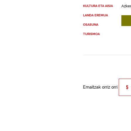
Azken
KULTURA ETA AISIA
LANDA EREMUA
OSASUNA
TURISMOA
Emaitzak orriz orri