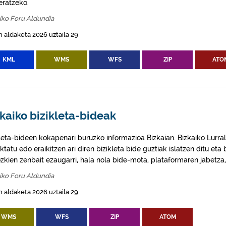
eratzeko.
iko Foru Aldundia
 aldaketa 2026 uztaila 29
KML
WMS
WFS
ZIP
ATO
kaiko bizikleta-bideak
kleta-bideen kokapenari buruzko informazioa Bizkaian. Bizkaiko Lurral
ktatu edo eraikitzen ari diren bizikleta bide guztiak islatzen ditu eta 
zkien zenbait ezaugarri, hala nola bide-mota, plataformaren jabetza,
iko Foru Aldundia
 aldaketa 2026 uztaila 29
WMS
WFS
ZIP
ATOM