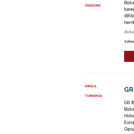
Bizk
OSASUNA
bere
(BFA)
herri
Bizka
Azken
KIROLA
GR 
TURISMOA
GR ®
Bizk
Hist
Europ
Gipuz