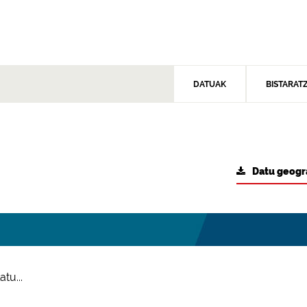
DATUAK
BISTARAT
Datu geogr