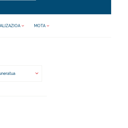
ALIZAZIOA
MOTA
uneratua