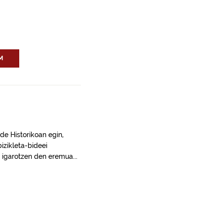
M
de Historikoan egin,
bizikleta-bideei
 igarotzen den eremua...