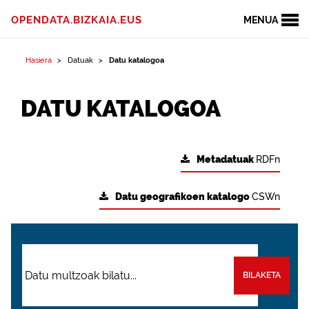
OPENDATA.BIZKAIA.EUS
MENUA
Hasiera
Datuak
Datu katalogoa
DATU KATALOGOA
Metadatuak
RDFn
Datu geografikoen katalogo
CSWn
BILAKETA