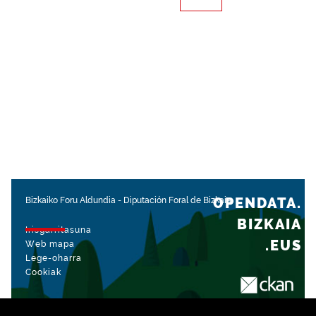
OPENDATA.
Bizkaiko Foru Aldundia
-
Diputación Foral de Bizkaia
BIZKAIA
Irisgarritasuna
.EUS
Web mapa
Lege-oharra
Cookiak
rekin kudeatua