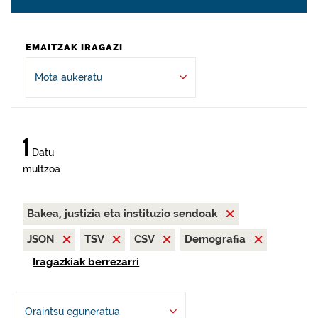
EMAITZAK IRAGAZI
Mota aukeratu
1
Datu
multzoa
Bakea, justizia eta instituzio sendoak
JSON
TSV
CSV
Demografia
Iragazkiak berrezarri
Oraintsu eguneratua