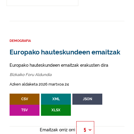
DEMOGRAFIA
Europako hauteskundeen emaitzak
Europako hauteskundeen emaitzak erakusten dira
Bizkaiko Foru Aldundia
Azken aldaketa 2026 martxoa 24
CSV
XML
JSON
TSV
XLSX
Emaitzak orriz orri