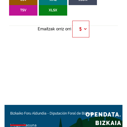
TSV
XLSX
Emaitzak orriz orri
OPENDATA.
Bizkaiko Foru Aldundia
-
Diputación Foral de Bizkaia
BIZKAIA
Irisgarritasuna