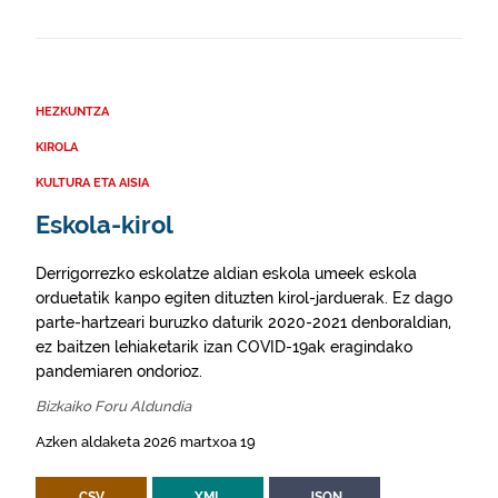
HEZKUNTZA
KIROLA
KULTURA ETA AISIA
Eskola-kirol
Derrigorrezko eskolatze aldian eskola umeek eskola
orduetatik kanpo egiten dituzten kirol-jarduerak. Ez dago
parte-hartzeari buruzko daturik 2020-2021 denboraldian,
ez baitzen lehiaketarik izan COVID-19ak eragindako
pandemiaren ondorioz.
Bizkaiko Foru Aldundia
Azken aldaketa 2026 martxoa 19
CSV
XML
JSON