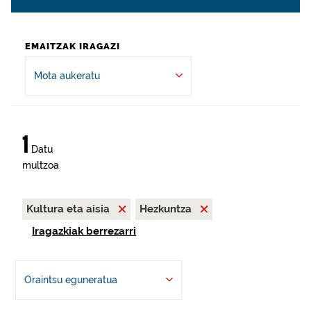
EMAITZAK IRAGAZI
Mota aukeratu
1
Datu
multzoa
Kultura eta aisia
Hezkuntza
Iragazkiak berrezarri
Oraintsu eguneratua