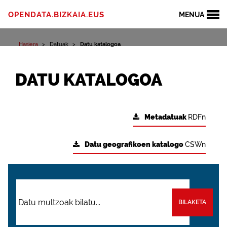
OPENDATA.BIZKAIA.EUS
MENUA
Hasiera
Datuak
Datu katalogoa
DATU KATALOGOA
Metadatuak
RDFn
Datu geografikoen katalogo
CSWn
BILAKETA