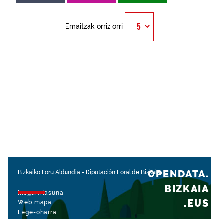
Emaitzak orriz orri
OPENDATA.
Bizkaiko Foru Aldundia
-
Diputación Foral de Bizkaia
BIZKAIA
Irisgarritasuna
.EUS
Web mapa
Lege-oharra