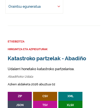
Oraintsu eguneratua
ETXEBIZITZA
HIRIGINTZA ETA AZPIEGITURAK
Katastroko partzelak - Abadiño
Udalerri honetako katastroko partzelarioa.
Abadiñoko Udala
Azken aldaketa 2026 abuztua 02
ZIP
CSV
XML
JSON
TSV
XLSX