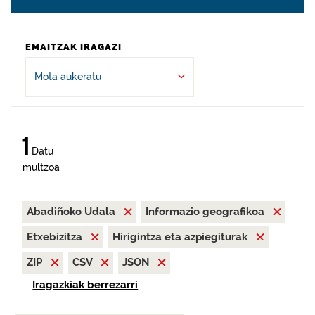
EMAITZAK IRAGAZI
Mota aukeratu
1
Datu
multzoa
Abadiñoko Udala
Informazio geografikoa
Etxebizitza
Hirigintza eta azpiegiturak
ZIP
CSV
JSON
Iragazkiak berrezarri