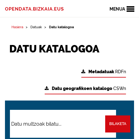
OPENDATA.BIZKAIA.EUS
MENUA
Hasiera
Datuak
Datu katalogoa
DATU KATALOGOA
Metadatuak
RDFn
Datu geografikoen katalogo
CSWn
BILAKETA