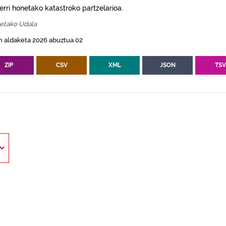
erri honetako katastroko partzelarioa.
etako Udala
n aldaketa 2026 abuztua 02
ZIP
CSV
XML
JSON
TS