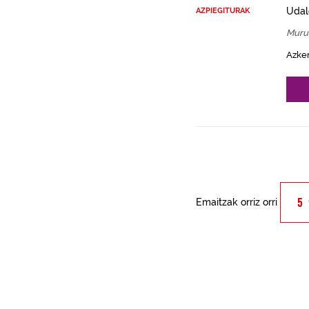
Udal
AZPIEGITURAK
Muru
Azke
Emaitzak orriz orri