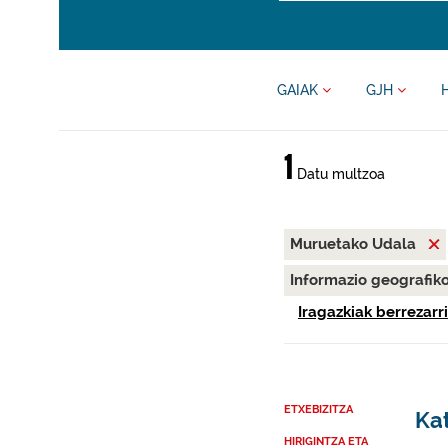
GAIAK
GJH
1
Datu multzoa
Muruetako Udala
Informazio geografik
Iragazkiak berrezarri
ETXEBIZITZA
Ka
HIRIGINTZA ETA