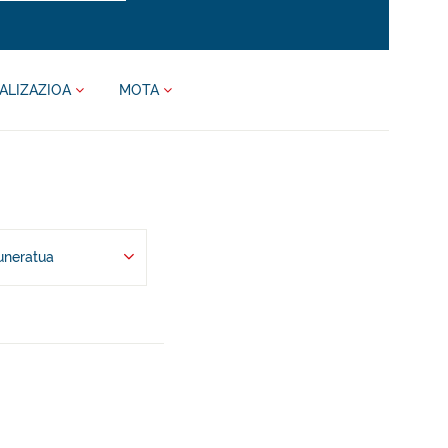
ALIZAZIOA
MOTA
uneratua