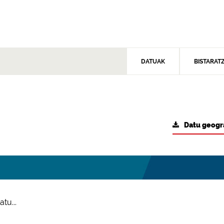
DATUAK
BISTARAT
Datu geogr