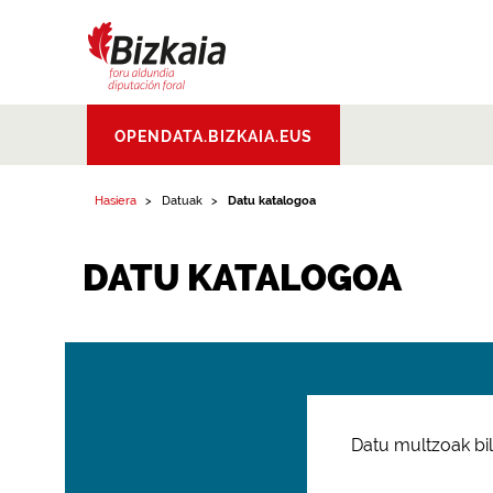
Bizkaiko Foru
OPENDATA.BIZKAIA.EUS
Aldundia
.
Diputacion
Foral de Bizkaia
Hasiera
Datuak
Datu katalogoa
DATU KATALOGOA