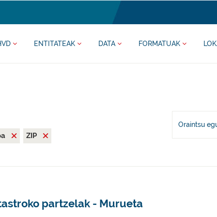
HVD
ENTITATEAK
DATA
FORMATUAK
LOK
Oraintsu eg
oa
ZIP
tastroko partzelak - Murueta