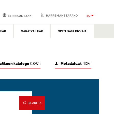
HARREMANETARAKO
EU
BERRIKUNTZAK
ZEAK
GARATZAILEAK
OPEN DATA BIZKAIA
afikoen katalogo
CSWn
Metadatuak
RDFn
BILAKETA