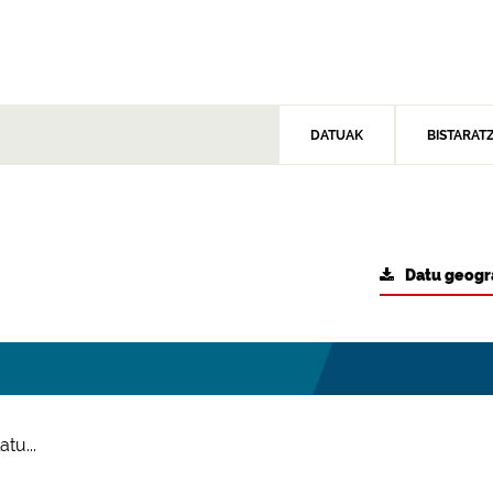
DATUAK
BISTARAT
Datu geogr