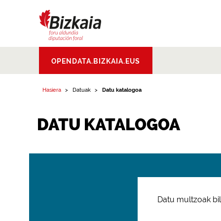
Bizkaiko Foru
OPENDATA.BIZKAIA.EUS
Aldundia
.
Diputacion
Foral de Bizkaia
Hasiera
Datuak
Datu katalogoa
DATU KATALOGOA