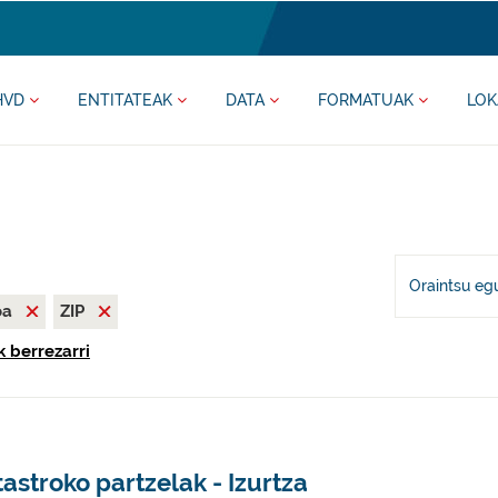
HVD
ENTITATEAK
DATA
FORMATUAK
LOK
Oraintsu eg
oa
ZIP
k berrezarri
astroko partzelak - Izurtza