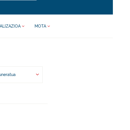
ALIZAZIOA
MOTA
uneratua