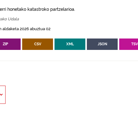
erri honetako katastroko partzelarioa.
zako Udala
n aldaketa 2026 abuztua 02
ZIP
CSV
XML
JSON
TS