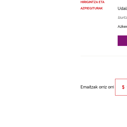
HIRIGINTZA ETA
Udal
AZPIEGITURAK
Izurt
Azke
Emaitzak orriz orri