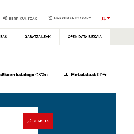
HARREMANETARAKO
EU
BERRIKUNTZAK
ZEAK
GARATZAILEAK
OPEN DATA BIZKAIA
afikoen katalogo
CSWn
Metadatuak
RDFn
BILAKETA