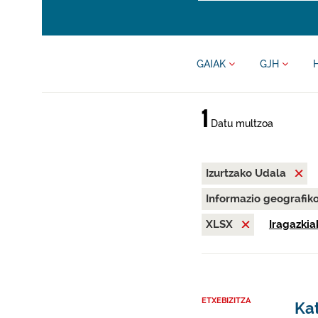
GAIAK
GJH
1
Datu multzoa
Izurtzako Udala
Informazio geografik
XLSX
Iragazkia
ETXEBIZITZA
Kat