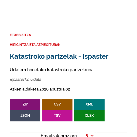
ETXEBIZITZA
HIRIGINTZA ETA AZPIEGITURAK
Katastroko partzelak - Ispaster
Udalerri honetako katastroko partzelarioa.
Ispasterko Udala
Azken aldaketa 2026 abuztua 02
ZIP
CSV
XML
JSON
TSV
XLSX
Emaitzak orriz orri