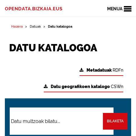
OPENDATA.BIZKAIA.EUS
MENUA
Hasiera
Datuak
Datu katalogoa
DATU KATALOGOA
Metadatuak
RDFn
Datu geografikoen katalogo
CSWn
BILAKETA