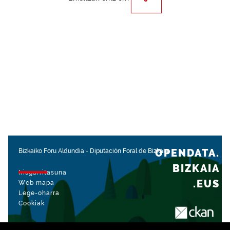
OPENDATA.
Bizkaiko Foru Aldundia
-
Diputación Foral de Bizkaia
BIZKAIA
Irisgarritasuna
.EUS
Web mapa
Lege-oharra
Cookiak
rekin kudeatua