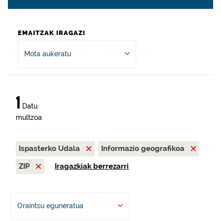
EMAITZAK IRAGAZI
Mota aukeratu
1
Datu
multzoa
Ispasterko Udala
Informazio geografikoa
ZIP
Iragazkiak berrezarri
Oraintsu eguneratua