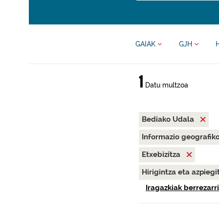
GAIAK
GJH
1
Datu multzoa
Bediako Udala
Informazio geografik
Etxebizitza
Hirigintza eta azpieg
Iragazkiak berrezarri