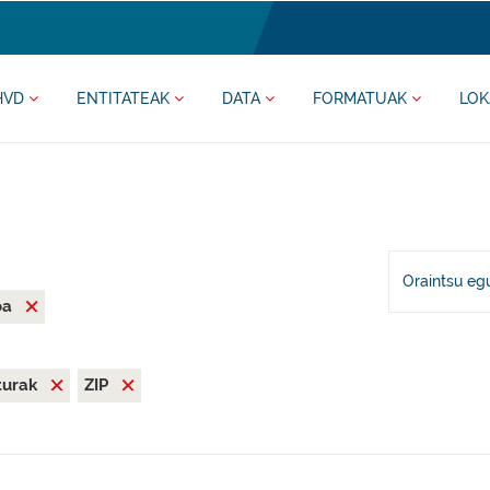
HVD
ENTITATEAK
DATA
FORMATUAK
LOK
Oraintsu eg
oa
iturak
ZIP