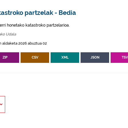
astroko partzelak - Bedia
erri honetako katastroko partzelarioa.
ako Udala
n aldaketa 2026 abuztua 02
ZIP
CSV
XML
JSON
TS