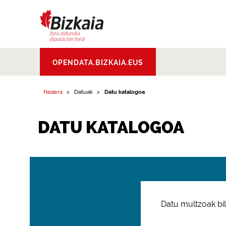
Bizkaiko Foru
OPENDATA.BIZKAIA.EUS
Aldundia
.
Diputacion
Foral de Bizkaia
Hasiera
Datuak
Datu katalogoa
DATU KATALOGOA