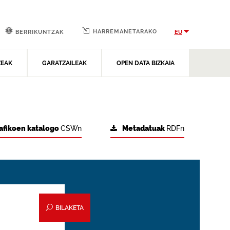
HARREMANETARAKO
EU
BERRIKUNTZAK
ZEAK
GARATZAILEAK
OPEN DATA BIZKAIA
afikoen katalogo
CSWn
Metadatuak
RDFn
BILAKETA