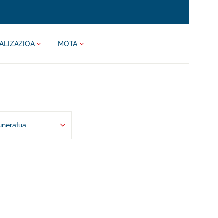
ALIZAZIOA
MOTA
uneratua