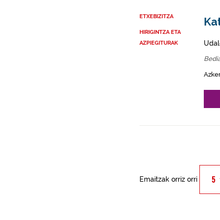
ETXEBIZITZA
Kat
HIRIGINTZA ETA
Udal
AZPIEGITURAK
Bedi
Azke
Emaitzak orriz orri