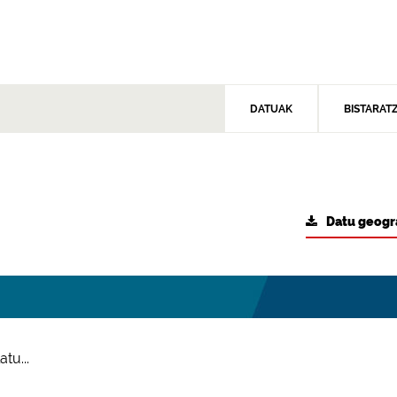
DATUAK
BISTARAT
Datu geogr