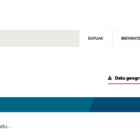
DATUAK
BISTARAT
Datu geogr