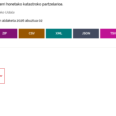
erri honetako katastroko partzelarioa.
ako Udala
n aldaketa 2026 abuztua 02
ZIP
CSV
XML
JSON
TS