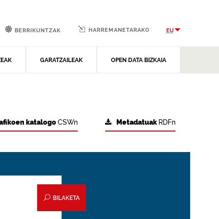
HARREMANETARAKO
EU
BERRIKUNTZAK
ZEAK
GARATZAILEAK
OPEN DATA BIZKAIA
afikoen katalogo
CSWn
Metadatuak
RDFn
BILAKETA