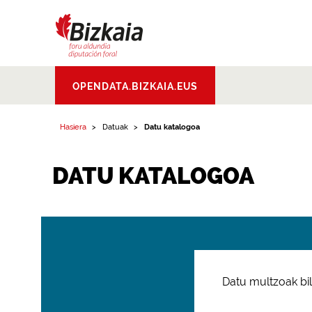
Bizkaiko Foru
OPENDATA.BIZKAIA.EUS
Aldundia
.
Diputacion
Foral de Bizkaia
Hasiera
Datuak
Datu katalogoa
DATU KATALOGOA