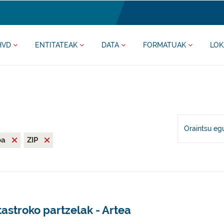
HVD
ENTITATEAK
DATA
FORMATUAK
LOK
Oraintsu eg
oa
ZIP
astroko partzelak - Artea