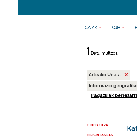
GAIAK
GJH
1
Datu multzoa
Arteako Udala
Informazio geografik
Iragazkiak berrezarri
ETXEBIZITZA
Kat
HIRIGINTZA ETA