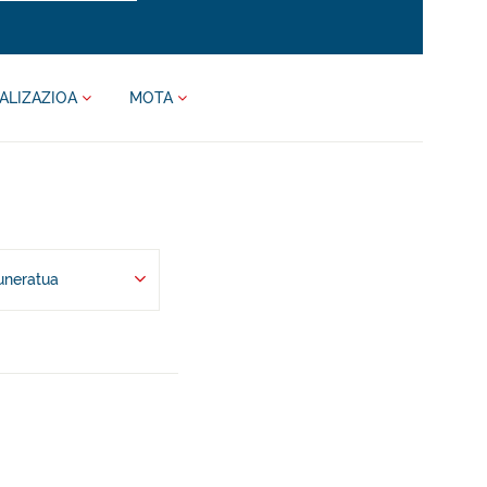
ALIZAZIOA
MOTA
uneratua