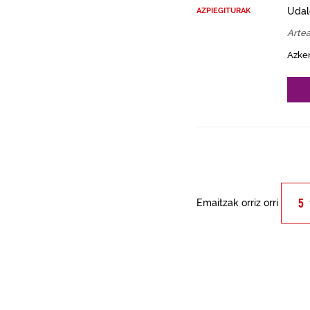
Udal
AZPIEGITURAK
Arte
Azke
Emaitzak orriz orri