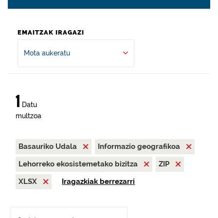
EMAITZAK IRAGAZI
Mota aukeratu
1
Datu
multzoa
Basauriko Udala
Informazio geografikoa
Lehorreko ekosistemetako bizitza
ZIP
XLSX
Iragazkiak berrezarri