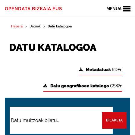
OPENDATA.BIZKAIA.EUS
MENUA
Hasiera
Datuak
Datu katalogoa
DATU KATALOGOA
Metadatuak
RDFn
Datu geografikoen katalogo
CSWn
BILAKETA