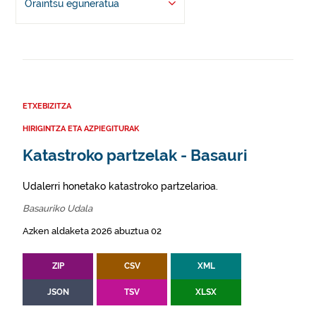
Oraintsu eguneratua
ETXEBIZITZA
HIRIGINTZA ETA AZPIEGITURAK
Katastroko partzelak - Basauri
Udalerri honetako katastroko partzelarioa.
Basauriko Udala
Azken aldaketa 2026 abuztua 02
ZIP
CSV
XML
JSON
TSV
XLSX