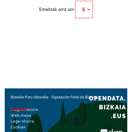
Emaitzak orriz orri
OPENDATA.
Bizkaiko Foru Aldundia
-
Diputación Foral de Bizkaia
BIZKAIA
Irisgarritasuna
.EUS
Web mapa
Lege-oharra
Cookiak