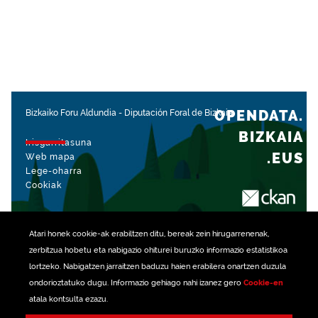
OPENDATA.
Bizkaiko Foru Aldundia
-
Diputación Foral de Bizkaia
BIZKAIA
Irisgarritasuna
.EUS
Web mapa
Lege-oharra
Cookiak
rekin kudeatua
Atari honek
cookie
-ak erabiltzen ditu, bereak zein hirugarrenenak,
zerbitzua hobetu eta nabigazio ohiturei buruzko informazio estatistikoa
lortzeko. Nabigatzen jarraitzen baduzu haien erabilera onartzen duzula
ondorioztatuko dugu. Informazio gehiago nahi izanez gero
Cookie-en
atala kontsulta ezazu.