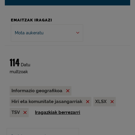
EMAITZAK IRAGAZI
Mota aukeratu
114
Datu
multzoak
Informazio geografikoa
Hiri eta komunitate jasangarriak
XLSX
TSV
Iragazkiak berrezarri