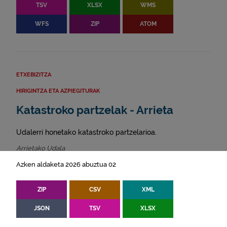
TSV
XLSX
WMS
WFS
ZIP
ATOM
ETXEBIZITZA
HIRIGINTZA ETA AZPIEGITURAK
Katastroko partzelak - Arrieta
Udalerri honetako katastroko partzelarioa.
Arrietako Udala
Azken aldaketa 2026 abuztua 02
ZIP
CSV
XML
JSON
TSV
XLSX