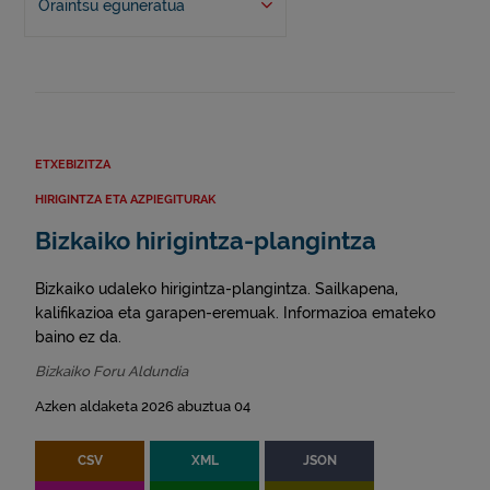
Oraintsu eguneratua
ETXEBIZITZA
HIRIGINTZA ETA AZPIEGITURAK
Bizkaiko hirigintza-plangintza
Bizkaiko udaleko hirigintza-plangintza. Sailkapena,
kalifikazioa eta garapen-eremuak. Informazioa emateko
baino ez da.
Bizkaiko Foru Aldundia
Azken aldaketa 2026 abuztua 04
CSV
XML
JSON