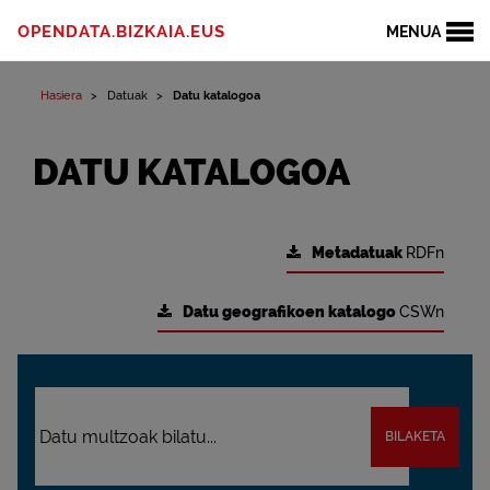
OPENDATA.BIZKAIA.EUS
MENUA
Hasiera
Datuak
Datu katalogoa
DATU KATALOGOA
Metadatuak
RDFn
Datu geografikoen katalogo
CSWn
BILAKETA