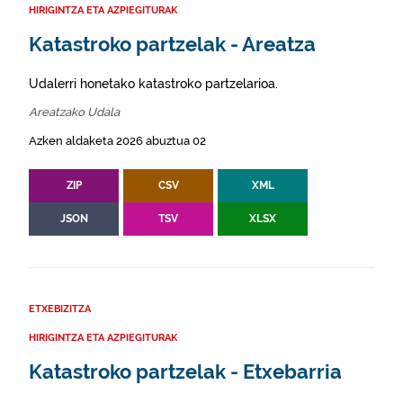
HIRIGINTZA ETA AZPIEGITURAK
Katastroko partzelak - Areatza
Udalerri honetako katastroko partzelarioa.
Areatzako Udala
Azken aldaketa 2026 abuztua 02
ZIP
CSV
XML
JSON
TSV
XLSX
ETXEBIZITZA
HIRIGINTZA ETA AZPIEGITURAK
Katastroko partzelak - Etxebarria